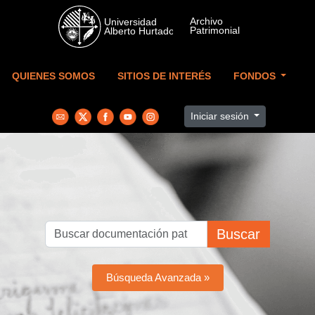
Skip to main content
QUIENES SOMOS
SITIOS DE INTERÉS
FONDOS
Iniciar sesión
Buscar
Búsqueda Avanzada »