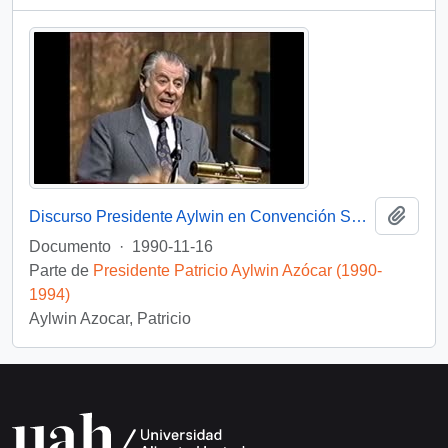
Añadi
Discurso Presidente Aylwin en Convención Santiago: Video
Documento
·
1990-11-16
Parte de
Presidente Patricio Aylwin Azócar (1990-
1994)
Aylwin Azocar, Patricio