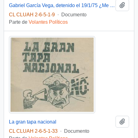
Añadi
Gabriel García Vega, detenido el 19/1/75 ¿Me olvidaste?
CL CLUAH 2-6-5-1-9
·
Documento
Parte de
Volantes Políticos
Añadi
La gran tapa nacional
CL CLUAH 2-6-5-1-33
·
Documento