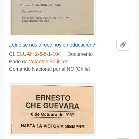
Añadi
¿Qué se nos ofrece hoy en educación?
CL CLUAH 2-6-5-1-104
·
Documento
Parte de
Volantes Políticos
Comando Nacional por el NO (Chile)