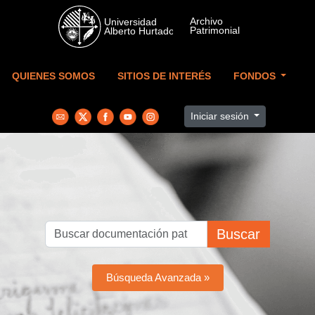
Skip to main content
QUIENES SOMOS
SITIOS DE INTERÉS
FONDOS
Iniciar sesión
Buscar
Búsqueda Avanzada »