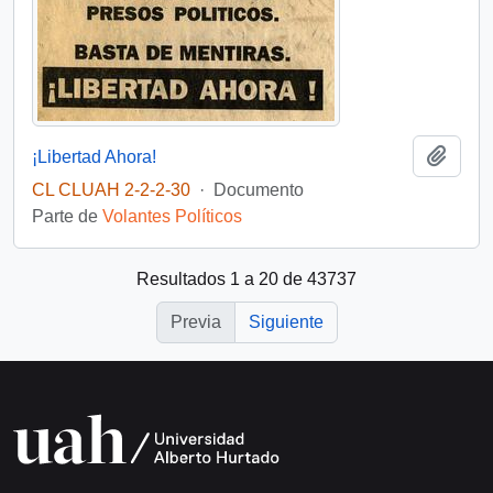
Añadi
¡Libertad Ahora!
CL CLUAH 2-2-2-30
·
Documento
Parte de
Volantes Políticos
Resultados 1 a 20 de 43737
Previa
Siguiente