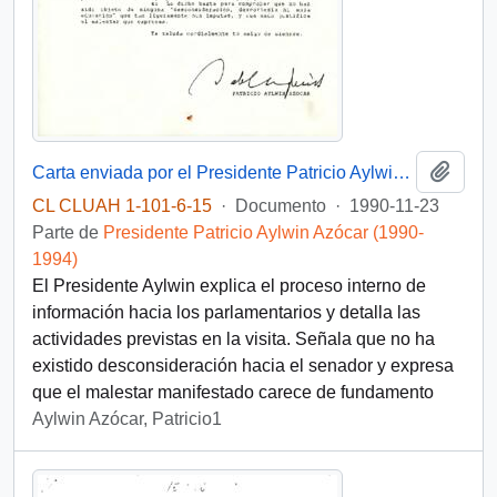
Añadi
Carta enviada por el Presidente Patricio Aylwin al senador Mariano Ruiz-Esquide para aclarar los malentendidos generados por la comunicación previa respecto a una gira presidencial en las zonas de Los Ángeles y Chillán
CL CLUAH 1-101-6-15
·
Documento
·
1990-11-23
Parte de
Presidente Patricio Aylwin Azócar (1990-
1994)
El Presidente Aylwin explica el proceso interno de
información hacia los parlamentarios y detalla las
actividades previstas en la visita. Señala que no ha
existido desconsideración hacia el senador y expresa
que el malestar manifestado carece de fundamento
Aylwin Azócar, Patricio1