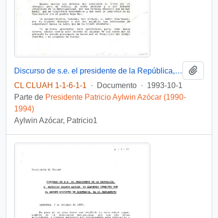
Añadi
Discurso de s.e. el presidente de la República, d. patricio Aylwin Azócar, en reunión con la comunidad de isla de pascua.
CL CLUAH 1-1-6-1-1
·
Documento
·
1993-10-1
Parte de
Presidente Patricio Aylwin Azócar (1990-
1994)
Aylwin Azócar, Patricio1