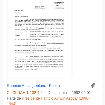
Añadi
Reunión Arica (Leblanc - Palza)
CL CLUAH 1-102-4-2
·
Documento
·
1992-04-01
Parte de
Presidente Patricio Aylwin Azócar (1990-
1994)