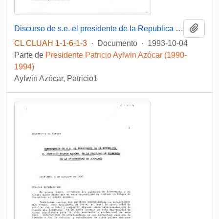
Añadi
Discurso de s.e. el presidente de la Republica d. patricio Aylwin Azocar, en seminario empresarial.
CL CLUAH 1-1-6-1-3
·
Documento
·
1993-10-04
Parte de
Presidente Patricio Aylwin Azócar (1990-
1994)
Aylwin Azócar, Patricio1