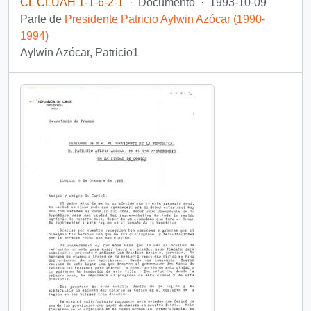
CL CLUAH 1-1-6-2-1
·
Documento
·
1993-10-09
Parte de
Presidente Patricio Aylwin Azócar (1990-
1994)
Aylwin Azócar, Patricio1