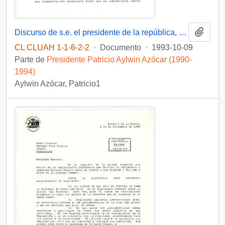
Añadi
Discurso de s.e. el presidente de la república, D. Patricio Aylwin Azócar, en el 250 aniversario de la ciudad de Curicó
CL CLUAH 1-1-6-2-2
·
Documento
·
1993-10-09
Parte de
Presidente Patricio Aylwin Azócar (1990-
1994)
Aylwin Azócar, Patricio1