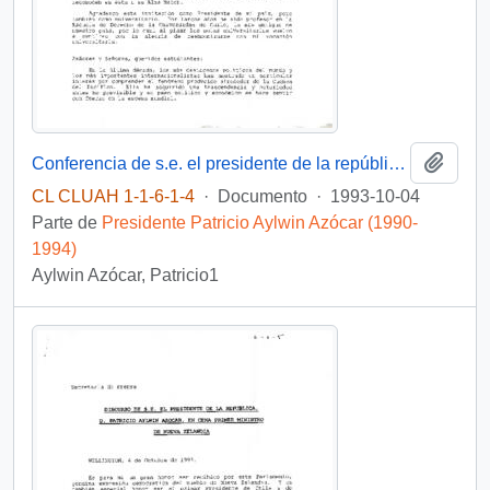
Añadi
Conferencia de s.e. el presidente de la república, d. patricio Aylwin Azócar, en la facultad de economía de la universidad de Auckland
CL CLUAH 1-1-6-1-4
·
Documento
·
1993-10-04
Parte de
Presidente Patricio Aylwin Azócar (1990-
1994)
Aylwin Azócar, Patricio1