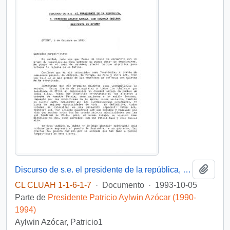
Añadi
Discurso de s.e. el presidente de la república, D. Patricio Aylwin Azócar, con colonia chilena residente en Sidney
CL CLUAH 1-1-6-1-7
·
Documento
·
1993-10-05
Parte de
Presidente Patricio Aylwin Azócar (1990-
1994)
Aylwin Azócar, Patricio1