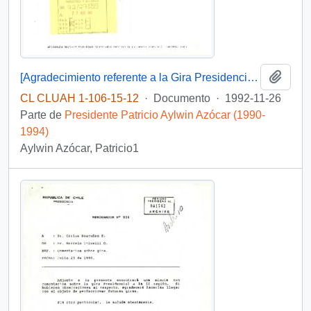
Añadi
[Agradecimiento referente a la Gira Presidencial a Japón de Forestal del Sur Ltda.]
CL CLUAH 1-106-15-12
·
Documento
·
1992-11-26
Parte de
Presidente Patricio Aylwin Azócar (1990-
1994)
Aylwin Azócar, Patricio1