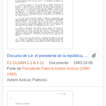
Añadi
Discurso de s.e. el presidente de la república, D. Patricio Aylwin Azócar, en almuerzo ofrecido por el primer ministro de Australia, en el parlamento
CL CLUAH 1-1-6-1-11
·
Documento
·
1993-10-06
Parte de
Presidente Patricio Aylwin Azócar (1990-
1994)
Aylwin Azócar, Patricio1