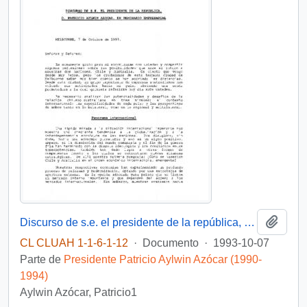
Añadi
Discurso de s.e. el presidente de la república, D. Patricio Aylwin Azócar, en seminario empresarial.
CL CLUAH 1-1-6-1-12
·
Documento
·
1993-10-07
Parte de
Presidente Patricio Aylwin Azócar (1990-
1994)
Aylwin Azócar, Patricio1