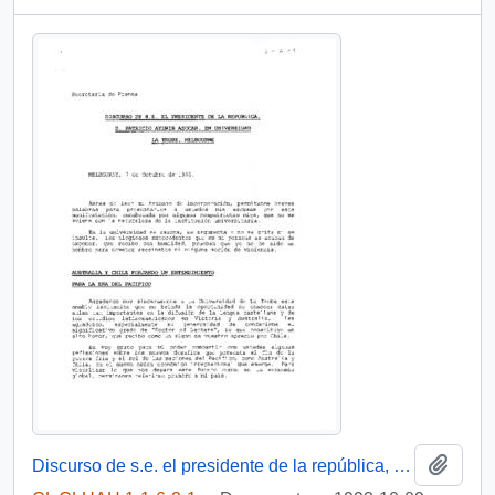
Añadi
Discurso de s.e. el presidente de la república, D. Patricio Aylwin Azócar, en Universidad la Trobe, Melbourne