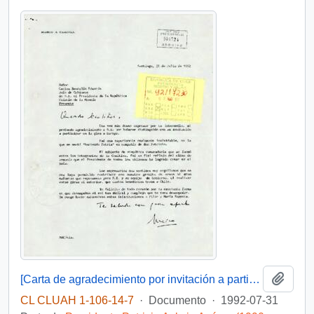
Añadi
[Carta de agradecimiento por invitación a participar en gira a Europa]
CL CLUAH 1-106-14-7
·
Documento
·
1992-07-31