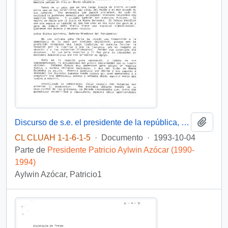
Añadi
Discurso de s.e. el presidente de la república, d. Patricio Aylwin Azócar, en cena primer ministro de nueva Zelanda
CL CLUAH 1-1-6-1-5
·
Documento
·
1993-10-04
Parte de
Presidente Patricio Aylwin Azócar (1990-
1994)
Aylwin Azócar, Patricio1