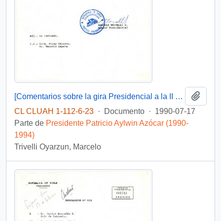
Añadi
[Comentarios sobre la gira Presidencial a la II región]
CL CLUAH 1-112-6-23
·
Documento
·
1990-07-17
Parte de
Presidente Patricio Aylwin Azócar (1990-
1994)
Trivelli Oyarzun, Marcelo