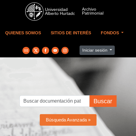
Skip to main content
QUIENES SOMOS
SITIOS DE INTERÉS
FONDOS
Iniciar sesión
Buscar
Búsqueda Avanzada »