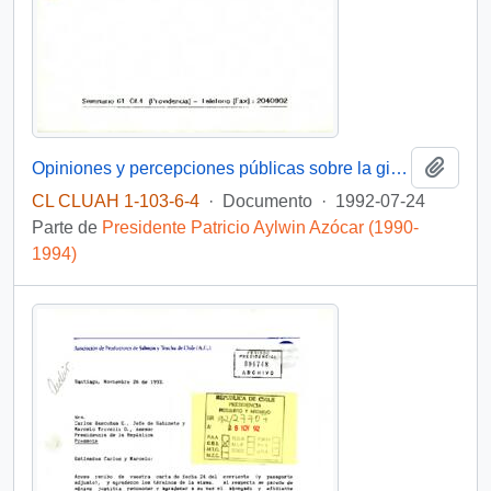
Añadi
Opiniones y percepciones públicas sobre la gira del Presidente Aylwin a Europa
CL CLUAH 1-103-6-4
·
Documento
·
1992-07-24
Parte de
Presidente Patricio Aylwin Azócar (1990-
1994)