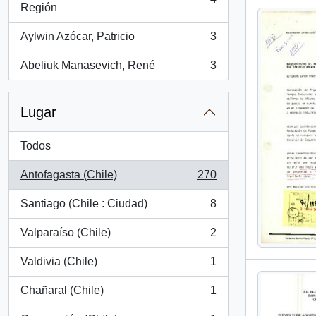
, 4 resultados
Región
Aylwin Azócar, Patricio
3
, 3 resultados
Abeliuk Manasevich, René
3
, 3 resultados
Lugar
Todos
Antofagasta (Chile)
270
, 270 resultados
Santiago (Chile : Ciudad)
8
, 8 resultados
Valparaíso (Chile)
2
, 2 resultados
Valdivia (Chile)
1
, 1 resultados
Chañaral (Chile)
1
, 1 resultados