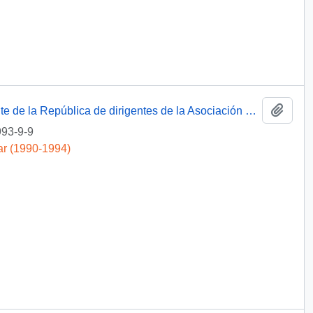
Añadi
[Solicitud de audiencia a S.E. el Presidente de la República de dirigentes de la Asociación Gremial Minera de Antofagasta].
93-9-9
ar (1990-1994)