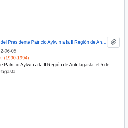
Añadi
[Programa oficial de la visita presidencial del Presidente Patricio Aylwin a la II Región de Antofagasta]
2-06-05
ar (1990-1994)
te Patricio Aylwin a la II Región de Antofagasta, el 5 de
ofagasta.