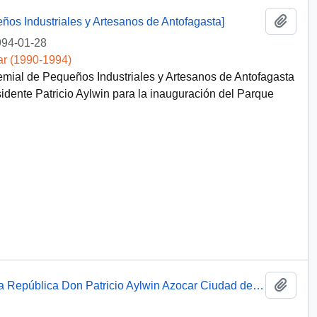
Añadi
ños Industriales y Artesanos de Antofagasta]
94-01-28
ar (1990-1994)
emial de Pequeños Industriales y Artesanos de Antofagasta
dente Patricio Aylwin para la inauguración del Parque
Añadi
Programa Gira de S.E. El Presidente de la República Don Patricio Aylwin Azocar Ciudad de Antofagasta