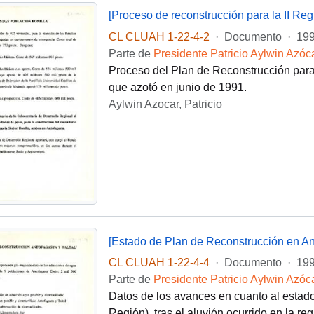
[Proceso de reconstrucción para la II Reg
CL CLUAH 1-22-4-2
·
Documento
·
19
Parte de
Presidente Patricio Aylwin Azóc
Proceso del Plan de Reconstrucción para 
que azotó en junio de 1991.
Aylwin Azocar, Patricio
[Estado de Plan de Reconstrucción en Anto
CL CLUAH 1-22-4-4
·
Documento
·
19
Parte de
Presidente Patricio Aylwin Azóc
Datos de los avances en cuanto al estado 
Región), tras el aluvión ocurrido en la re