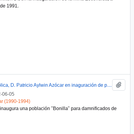
 de 1991.
Añadi
Discurso de S.E el presidente de la república, D. Patricio Aylwin Azócar en inaguración de población Bonilla, para damnificados de 1991
-06-05
ar (1990-1994)
 inaugura una población "Bonilla" para damnificados de