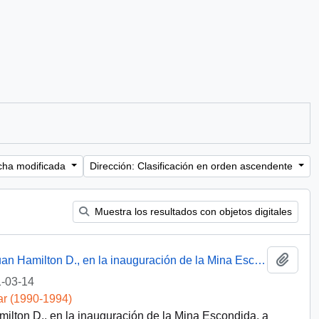
cha modificada
Dirección: Clasificación en orden ascendente
Muestra los resultados con objetos digitales
Añadi
Discurso del Sr. Ministro de Minería Sr. Juan Hamilton D., en la inauguración de la Mina Escondida, a efectuarse en Antofagasta el 14 de Marzo de 1991
-03-14
ar (1990-1994)
milton D., en la inauguración de la Mina Escondida, a