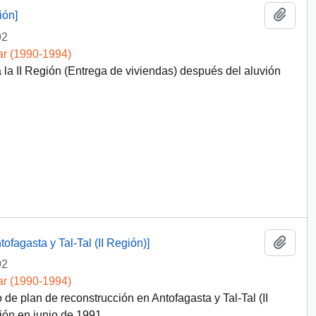
Añadi
ión]
92
ar (1990-1994)
la II Región (Entrega de viviendas) después del aluvión
Añadi
fagasta y Tal-Tal (II Región)]
92
ar (1990-1994)
de plan de reconstrucción en Antofagasta y Tal-Tal (II
gión en junio de 1991.