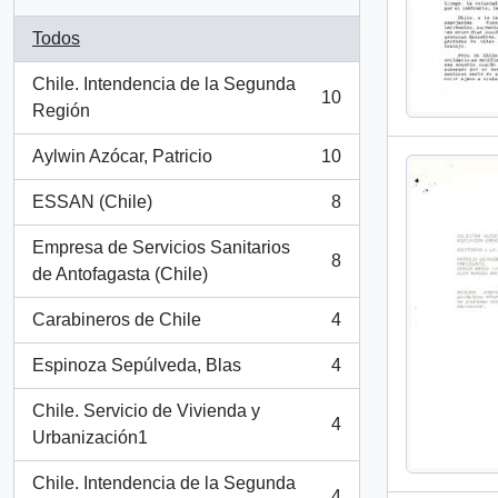
Todos
Chile. Intendencia de la Segunda
10
, 10 resultados
Región
Aylwin Azócar, Patricio
10
, 10 resultados
ESSAN (Chile)
8
, 8 resultados
Empresa de Servicios Sanitarios
8
, 8 resultados
de Antofagasta (Chile)
Carabineros de Chile
4
, 4 resultados
Espinoza Sepúlveda, Blas
4
, 4 resultados
Chile. Servicio de Vivienda y
4
, 4 resultados
Urbanización1
Chile. Intendencia de la Segunda
4