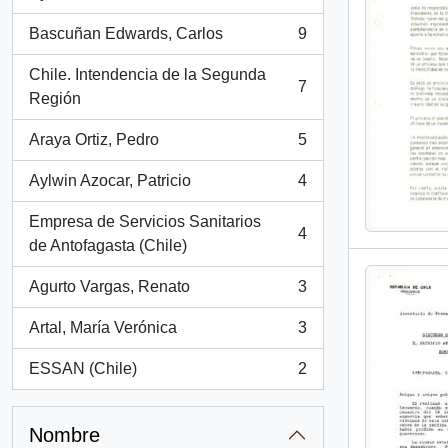
, 15 resultados
Bascuñan Edwards, Carlos
9
, 9 resultados
Chile. Intendencia de la Segunda
7
, 7 resultados
Región
Araya Ortiz, Pedro
5
, 5 resultados
Aylwin Azocar, Patricio
4
, 4 resultados
Empresa de Servicios Sanitarios
4
, 4 resultados
de Antofagasta (Chile)
Agurto Vargas, Renato
3
, 3 resultados
Artal, María Verónica
3
, 3 resultados
ESSAN (Chile)
2
, 2 resultados
Nombre