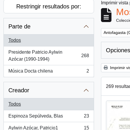
Imprimir vista
Restringir resultados por:
Mos
Colecc
Parte de
Remove filter:
Antofagasta (C
Todos
Opciones
Presidente Patricio Aylwin
268
, 268 resultados
Azócar (1990-1994)
Imprimir vi
Música Docta chilena
2
, 2 resultados
269 resulta
Creador
Todos
Espinoza Sepúlveda, Blas
23
, 23 resultados
Aylwin Azócar, Patricio1
15