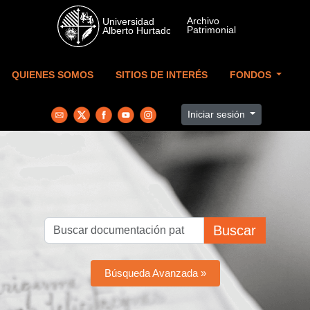
Skip to main content
QUIENES SOMOS
SITIOS DE INTERÉS
FONDOS
Iniciar sesión
Buscar
Búsqueda Avanzada »