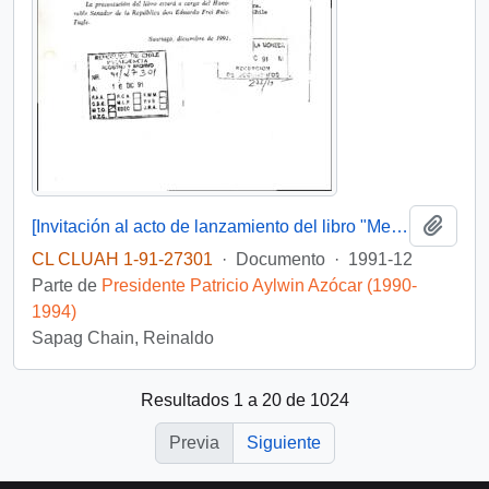
Añadi
[Invitación al acto de lanzamiento del libro "Memoria del cardenal Raúl Silva Henríquez]
CL CLUAH 1-91-27301
·
Documento
·
1991-12
Parte de
Presidente Patricio Aylwin Azócar (1990-
1994)
Sapag Chain, Reinaldo
Resultados 1 a 20 de 1024
Previa
Siguiente