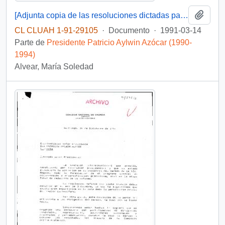
Añadi
[Adjunta copia de las resoluciones dictadas para el nombramiento de las Directoras Regionales del Servicio Nacional de la Mujer]
CL CLUAH 1-91-29105
·
Documento
·
1991-03-14
Parte de
Presidente Patricio Aylwin Azócar (1990-
1994)
Alvear, María Soledad