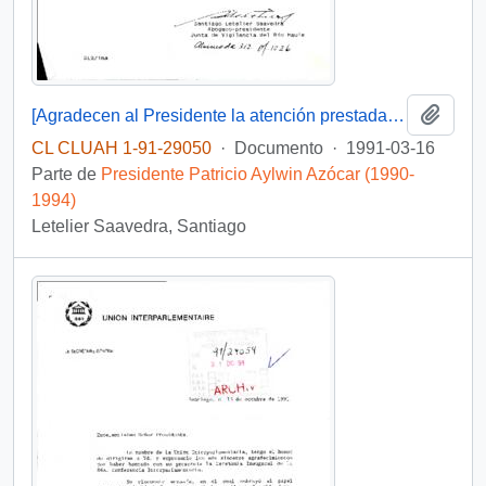
Añadi
[Agradecen al Presidente la atención prestada a su caso]
CL CLUAH 1-91-29050
·
Documento
·
1991-03-16
Parte de
Presidente Patricio Aylwin Azócar (1990-
1994)
Letelier Saavedra, Santiago