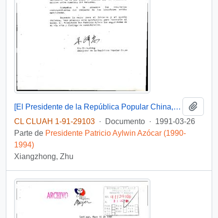
Añadi
[El Presidente de la República Popular China, hace entrega de mil unidades de bicicletas]
CL CLUAH 1-91-29103
·
Documento
·
1991-03-26
Parte de
Presidente Patricio Aylwin Azócar (1990-
1994)
Xiangzhong, Zhu