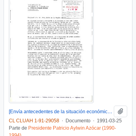
Añadi
[Envía antecedentes de la situación económica de la Universidad Católica de Valparaíso]
CL CLUAH 1-91-29058
·
Documento
·
1991-03-25
Parte de
Presidente Patricio Aylwin Azócar (1990-
1994)