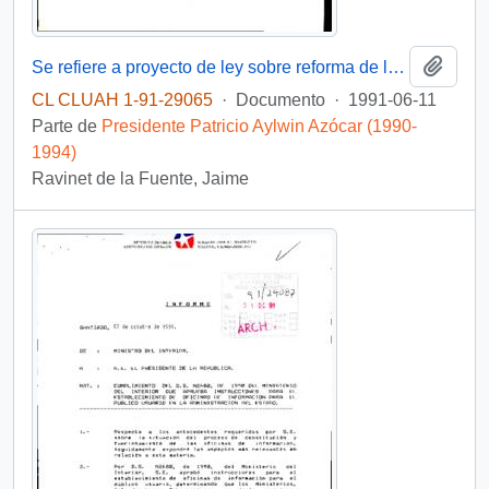
Añadi
Se refiere a proyecto de ley sobre reforma de la Constitución Política del Estado
CL CLUAH 1-91-29065
·
Documento
·
1991-06-11
Parte de
Presidente Patricio Aylwin Azócar (1990-
1994)
Ravinet de la Fuente, Jaime