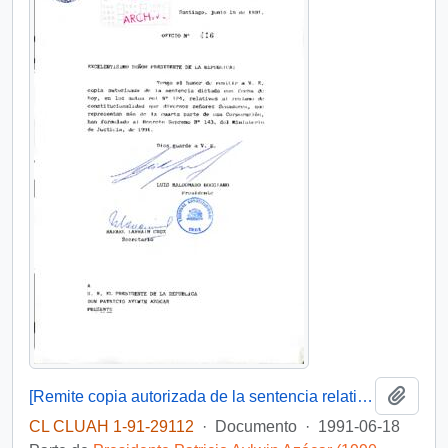
Añadi
[Remite copia autorizada de la sentencia relativa al reclamo de constitucionalidad de diversos Senadores]
CL CLUAH 1-91-29112
·
Documento
·
1991-06-18