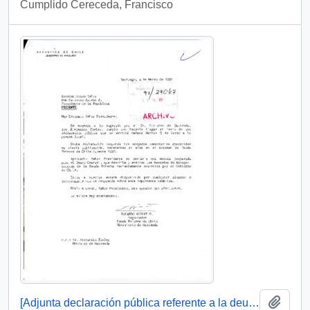
Cumplido Cereceda, Francisco
Añadi
[Adjunta declaración pública referente a la deuda externa chilena]