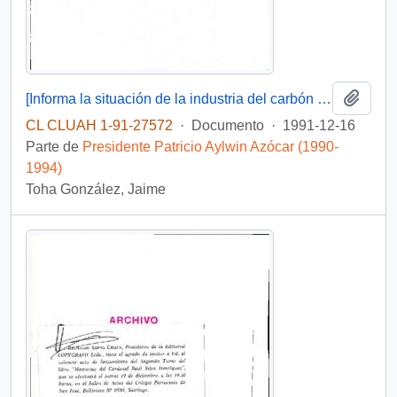
Añadi
[Informa la situación de la industria del carbón de la VIII Región]
CL CLUAH 1-91-27572
·
Documento
·
1991-12-16
Parte de
Presidente Patricio Aylwin Azócar (1990-
1994)
Toha González, Jaime