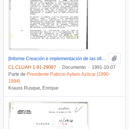
Añadi
[Informe Creación e implementación de las oficinas de información al usuario]
CL CLUAH 1-91-29087
·
Documento
·
1991-10-07
Parte de
Presidente Patricio Aylwin Azócar (1990-
1994)
Krauss Rusque, Enrique