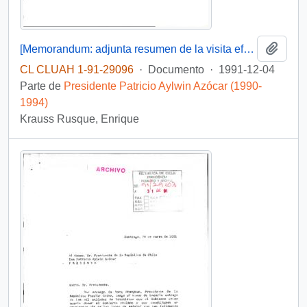
Añadi
[Memorandum: adjunta resumen de la visita efectuada a la zona del carbón (VIII Región)]
CL CLUAH 1-91-29096
·
Documento
·
1991-12-04
Parte de
Presidente Patricio Aylwin Azócar (1990-
1994)
Krauss Rusque, Enrique