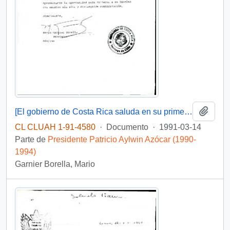
Añadi
[El gobierno de Costa Rica saluda en su primer aniversario]
CL CLUAH 1-91-4580
·
Documento
·
1991-03-14
Parte de
Presidente Patricio Aylwin Azócar (1990-
1994)
Garnier Borella, Mario