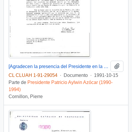
Añadi
[Agradecen la presencia del Presidente en la Ceremonia Inaugural de la 86a. Conferencia Interparlamentaria]
CL CLUAH 1-91-29054
·
Documento
·
1991-10-15
Parte de
Presidente Patricio Aylwin Azócar (1990-
1994)
Cornillon, Pierre