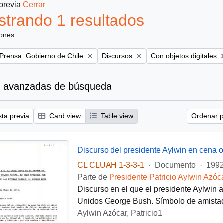
 previa
Cerrar
trando 1 resultados
iones
Remove filter:
Remove filter:
 Prensa. Gobierno de Chile
Discursos
Con objetos digitales
 avanzadas de búsqueda
sta previa
Card view
Table view
Ordenar p
CL CLUAH 1-3-3-1
·
Documento
·
1992
Parte de
Presidente Patricio Aylwin Azóc
Discurso en el que el presidente Aylwin 
Unidos George Bush. Símbolo de amistad
Aylwin Azócar, Patricio1