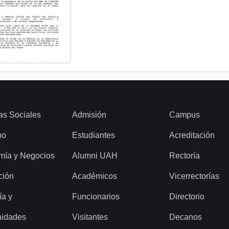
as Sociales
Admisión
Campus
ho
Estudiantes
Acreditación
mía y Negocios
Alumni UAH
Rectoría
ción
Académicos
Vicerrectorías
ía y
Funcionarios
Directorio
idades
Visitantes
Decanos