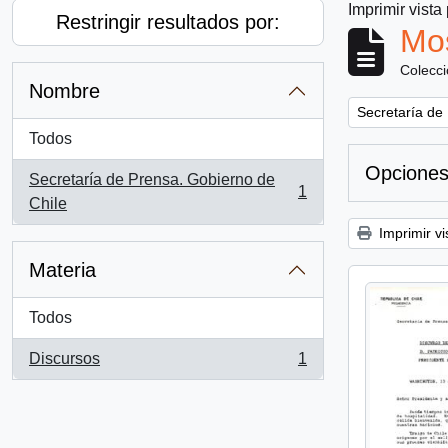
Imprimir vista
Restringir resultados por:
Mos
Colecc
Nombre
Remove filter:
Secretaría de
Todos
Opciones
Secretaría de Prensa. Gobierno de
1
, 1 resultados
Chile
Imprimir vi
Materia
Todos
Discursos
1
, 1 resultados