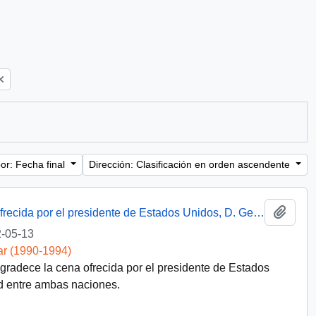
or: Fecha final
Dirección: Clasificación en orden ascendente
Añadi
Discurso del presidente Aylwin en cena ofrecida por el presidente de Estados Unidos, D. George Bush
-05-13
ar (1990-1994)
agradece la cena ofrecida por el presidente de Estados
 entre ambas naciones.