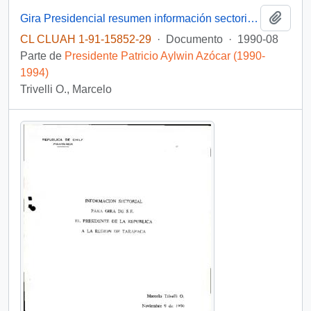
Añadi
Gira Presidencial resumen información sectorial VIII Región
CL CLUAH 1-91-15852-29
·
Documento
·
1990-08
Parte de
Presidente Patricio Aylwin Azócar (1990-
1994)
Trivelli O., Marcelo