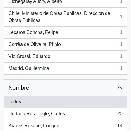
Etchegaray Aubry, Alberto
1
, 1 resultados
Chile. Ministerio de Obras Públicas. Dirección de
1
, 1 resultados
Obras Públicas
Lecaros Concha, Felipe
1
, 1 resultados
Corrêa de Oliveira, Plinio
1
, 1 resultados
Vío Grossi, Eduardo
1
, 1 resultados
Madrid, Guillermina
1
, 1 resultados
Nombre
Todos
Hurtado Ruiz-Tagle, Carlos
20
, 20 resultados
Krauss Rusque, Enrique
14
, 14 resultados