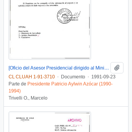
Añadi
[Oficio del Asesor Presidencial dirigido al Ministro de Agricultura]
CL CLUAH 1-91-3710
·
Documento
·
1991-09-23
Parte de
Presidente Patricio Aylwin Azócar (1990-
1994)
Trivelli O., Marcelo