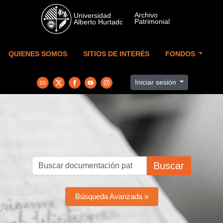
Skip to main content
QUIENES SOMOS
SITIOS DE INTERÉS
FONDOS
Iniciar sesión
Buscar
Búsqueda Avanzada »