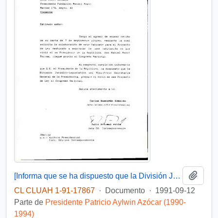
Añadi
[Informa que se ha dispuesto que la División Juridico-Legislativa del Ministerio Secretaria General de la Presidencia, prepare el envío del Proyecto de Ley al Congreso Nacional]
CL CLUAH 1-91-17867
·
Documento
·
1991-09-12
Parte de
Presidente Patricio Aylwin Azócar (1990-
1994)