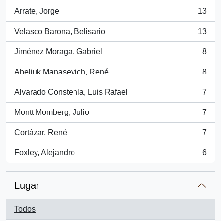
Arrate, Jorge
13
, 13 resultados
Velasco Barona, Belisario
13
, 13 resultados
Jiménez Moraga, Gabriel
8
, 8 resultados
Abeliuk Manasevich, René
8
, 8 resultados
Alvarado Constenla, Luis Rafael
7
, 7 resultados
Montt Momberg, Julio
7
, 7 resultados
Cortázar, René
7
, 7 resultados
Foxley, Alejandro
6
, 6 resultados
Lugar
Todos