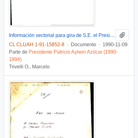
Añadi
Información sectorial para gira de S.E. el Presidente de la República a la región de Tarapacá
CL CLUAH 1-91-15852-8
·
Documento
·
1990-11-09
Parte de
Presidente Patricio Aylwin Azócar (1990-
1994)
Trivelli O., Marcelo