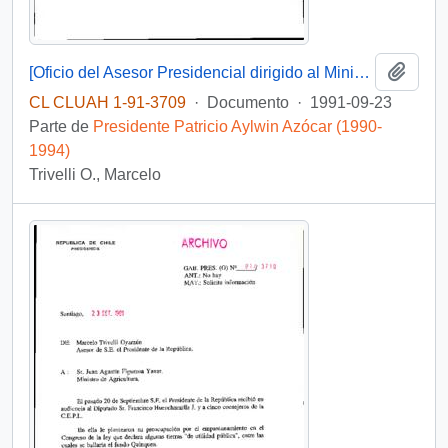
Añadi
[Oficio del Asesor Presidencial dirigido al Ministro de Educación]
CL CLUAH 1-91-3709
·
Documento
·
1991-09-23
Parte de
Presidente Patricio Aylwin Azócar (1990-
1994)
Trivelli O., Marcelo