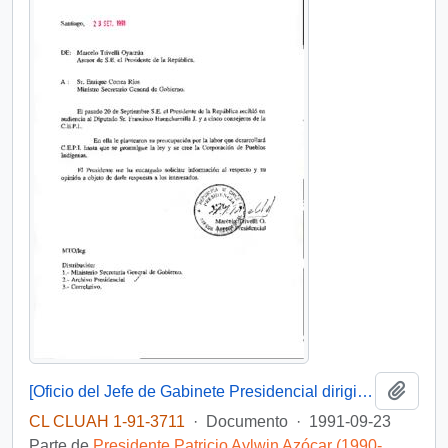
Añadi
[Oficio del Jefe de Gabinete Presidencial dirigido al Ministro Secretario General de Gobierno]
CL CLUAH 1-91-3711
·
Documento
·
1991-09-23
Parte de
Presidente Patricio Aylwin Azócar (1990-