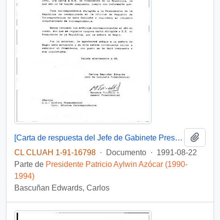
Añadi
[Carta de respuesta del Jefe de Gabinete Presidencial dirigida al Embajador de Chile ante la Organización de Estados Americanos]
CL CLUAH 1-91-16798
·
Documento
·
1991-08-22
Parte de
Presidente Patricio Aylwin Azócar (1990-
1994)
Bascuñan Edwards, Carlos