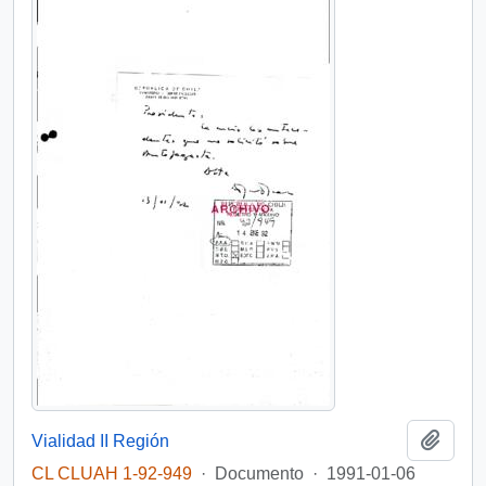
Añadi
Vialidad II Región
CL CLUAH 1-92-949
·
Documento
·
1991-01-06