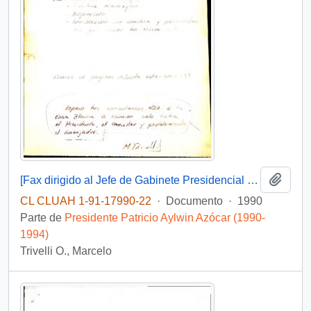
Añadi
[Fax dirigido al Jefe de Gabinete Presidencial sobre programa y comitiva Washington]
CL CLUAH 1-91-17990-22
·
Documento
·
1990
Parte de
Presidente Patricio Aylwin Azócar (1990-
1994)
Trivelli O., Marcelo