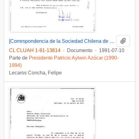
Añadi
[Correspondencia de la Sociedad Chilena de Tradición, Familia y Propiedad al Presidente Patricio Aylwin Azócar]
CL CLUAH 1-91-13814
·
Documento
·
1991-07-10
Parte de
Presidente Patricio Aylwin Azócar (1990-
1994)
Lecaros Concha, Felipe