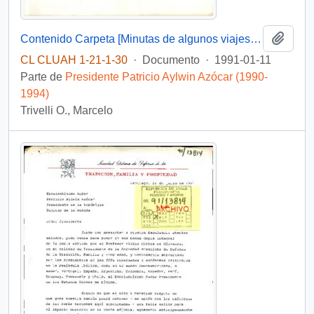
Añadi
Contenido Carpeta [Minutas de algunos viajes y actividades del Presidente Patricio Aylwin Azócar]
CL CLUAH 1-21-1-30
·
Documento
·
1991-01-11
Parte de
Presidente Patricio Aylwin Azócar (1990-
1994)
Trivelli O., Marcelo