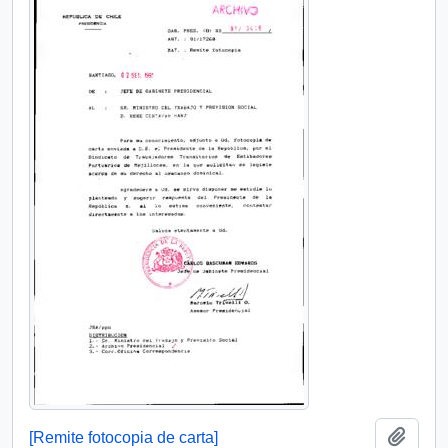
Añadi
[Remite fotocopia de carta]