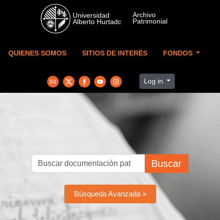
Skip to main content
QUIENES SOMOS
SITIOS DE INTERÉS
FONDOS
Log in
Buscar
Búsqueda Avanzada »