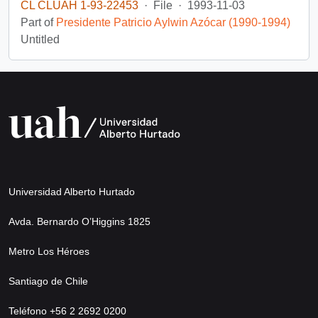
CL CLUAH 1-93-22453
·
File
·
1993-11-03
Part of
Presidente Patricio Aylwin Azócar (1990-1994)
Untitled
Universidad Alberto Hurtado
Avda. Bernardo O’Higgins 1825
Metro Los Héroes
Santiago de Chile
Teléfono +56 2 2692 0200