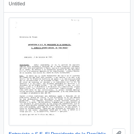
Untitled
Add t