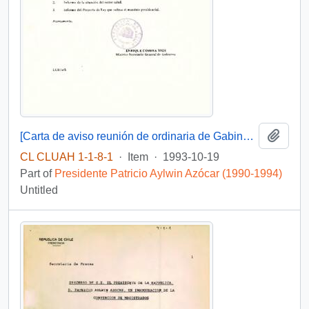
Add t
[Carta de aviso reunión de ordinaria de Gabinete Presidencial y Acta de Consejo de Gabinete]
CL CLUAH 1-1-8-1
·
Item
·
1993-10-19
Part of
Presidente Patricio Aylwin Azócar (1990-1994)
Untitled