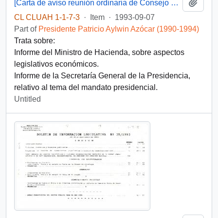
Add t
[Carta de aviso reunión ordinaria de Consejo de Gabinete y Acta Consejo de Gabinete 09-09-93 ]
CL CLUAH 1-1-7-3
·
Item
·
1993-09-07
Part of
Presidente Patricio Aylwin Azócar (1990-1994)
Trata sobre:
Informe del Ministro de Hacienda, sobre aspectos
legislativos económicos.
Informe de la Secretaría General de la Presidencia,
relativo al tema del mandato presidencial.
Untitled