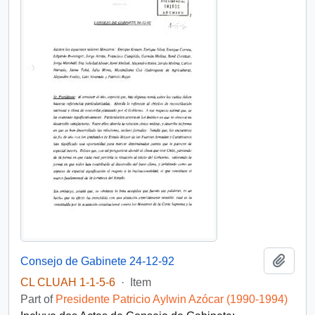
Add t
Consejo de Gabinete 24-12-92
CL CLUAH 1-1-5-6
·
Item
Part of
Presidente Patricio Aylwin Azócar (1990-1994)