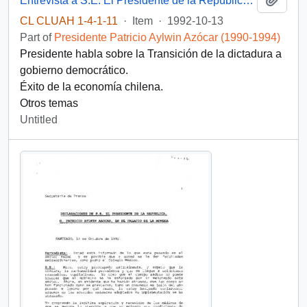
Entrevista a S.E. El Presidente de la República D. Patricio Aylwin Azocar, de "USA Today"
CL CLUAH 1-4-1-11
·
Item
·
1992-10-13
Part of
Presidente Patricio Aylwin Azócar (1990-1994)
Presidente habla sobre la Transición de la dictadura a
gobierno democrático.
Éxito de la economía chilena.
Otros temas
Untitled