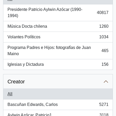
Presidente Patricio Aylwin Azócar (1990-
40817
, 40817 results
1994)
Música Docta chilena
1260
, 1260 results
Volantes Políticos
1034
, 1034 results
Programa Padres e Hijos: fotografías de Juan
465
, 465 results
Maino
Iglesias y Dictadura
156
, 156 results
Creator
All
Bascuñan Edwards, Carlos
5271
, 5271 results
Aylwin Azócar, Patricio1
3118