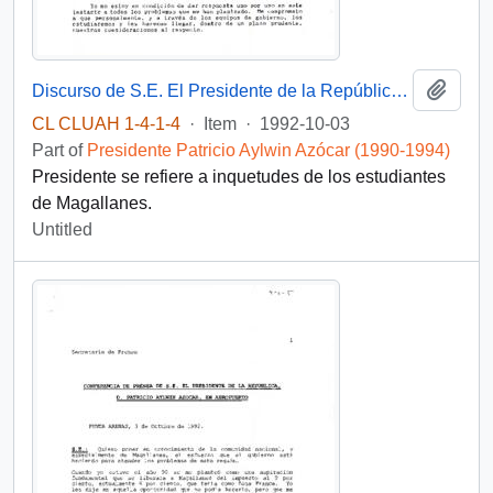
Add t
Discurso de S.E. El Presidente de la República D. Patricio Aylwin Azocar, en reunión con jóvenes universitarios de Magallanes
CL CLUAH 1-4-1-4
·
Item
·
1992-10-03
Part of
Presidente Patricio Aylwin Azócar (1990-1994)
Presidente se refiere a inquetudes de los estudiantes
de Magallanes.
Untitled