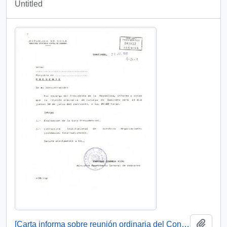
Untitled
Add t
[Carta informa sobre reunión ordinaria del Consejo de Gabinete]