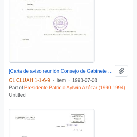
Add t
[Carta de aviso reunión Consejo de Gabinete y Acta de Gabinete 08-07-93]
CL CLUAH 1-1-6-9
·
Item
·
1993-07-08
Part of
Presidente Patricio Aylwin Azócar (1990-1994)
Untitled