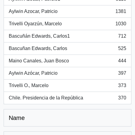
, 3118 results
Aylwin Azocar, Patricio
1381
, 1381 results
Trivelli Oyarzún, Marcelo
1030
, 1030 results
Bascuñán Edwards, Carlos1
712
, 712 results
Bascuñan Edwards, Carlos
525
, 525 results
Maino Canales, Juan Bosco
444
, 444 results
Aylwin Azócar, Patricio
397
, 397 results
Trivelli O., Marcelo
373
, 373 results
Chile. Presidencia de la República
370
, 370 results
Name