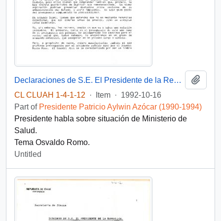
Add t
Declaraciones de S.E. El Presidente de la República D. Patricio Aylwin Azocar, en el Palacio de la Moneda
CL CLUAH 1-4-1-12
·
Item
·
1992-10-16
Part of
Presidente Patricio Aylwin Azócar (1990-1994)
Presidente habla sobre situación de Ministerio de
Salud.
Tema Osvaldo Romo.
Untitled