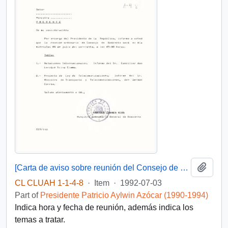
Add t
[Carta de aviso sobre reunión del Consejo de Gabinete]
CL CLUAH 1-1-4-8
·
Item
·
1992-07-03
Part of
Presidente Patricio Aylwin Azócar (1990-1994)
Indica hora y fecha de reunión, además indica los
temas a tratar.