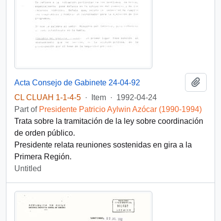
Add t
Acta Consejo de Gabinete 24-04-92
CL CLUAH 1-1-4-5
·
Item
·
1992-04-24
Part of
Presidente Patricio Aylwin Azócar (1990-1994)
Trata sobre la tramitación de la ley sobre coordinación
de orden público.
Presidente relata reuniones sostenidas en gira a la
Primera Región.
Untitled