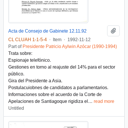
Add t
Acta de Consejo de Gabinete 12.11.92
CL CLUAH 1-1-5-4
·
Item
·
1992-11-12
Part of
Presidente Patricio Aylwin Azócar (1990-1994)
Trata sobre:
Espionaje telefónico.
Gestiones en torno al reajuste del 14% para el sector
público.
Gira del Presidente a Asia.
Postulacuiobnes de candidatos a parlamentarios.
Informaciones sobre el acuerdo de la Corte de
Apelaciones de Santiagoque rigidiza el
…
read more
Untitled