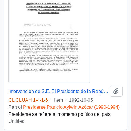
Add t
Intervención de S.E. El Presidente de la República, D. Patricio Aylwin Azocar, en reunión con dirigentes de partidos de la concertación, jefes de comités de Senadores y Diputados
CL CLUAH 1-4-1-6
·
Item
·
1992-10-05
Part of
Presidente Patricio Aylwin Azócar (1990-1994)
Presidente se refiere al momento político del país.
Untitled