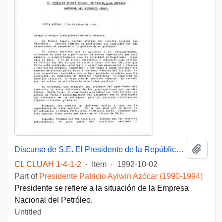
Add t
Discurso de S.E. El Presidente de la República D. Patricio Aylwin Azocar, en visita a la Empresa Nacional del Petróleo ENAP
CL CLUAH 1-4-1-2
·
Item
·
1992-10-02
Part of
Presidente Patricio Aylwin Azócar (1990-1994)
Presidente se refiere a la situación de la Empresa
Nacional del Petróleo.
Untitled