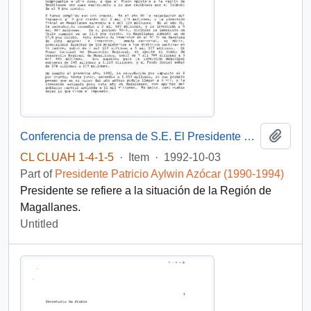
Add t
Conferencia de prensa de S.E. El Presidente de la República D. Patricio Aylwin Azocar en aeropuerto
CL CLUAH 1-4-1-5
·
Item
·
1992-10-03
Part of
Presidente Patricio Aylwin Azócar (1990-1994)
Presidente se refiere a la situación de la Región de
Magallanes.
Untitled