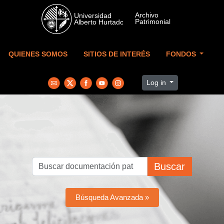
Skip to main content
QUIENES SOMOS
SITIOS DE INTERÉS
FONDOS
Log in
Buscar
Búsqueda Avanzada »