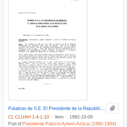
Add t
Palabras de S.E. El Presidente de la Republica, D. Patricio Aylwin Azocar, a la salida de misa en el Palacio de la Moneda
CL CLUAH 1-4-1-10
·
Item
·
1992-10-09
Part of
Presidente Patricio Aylwin Azócar (1990-1994)