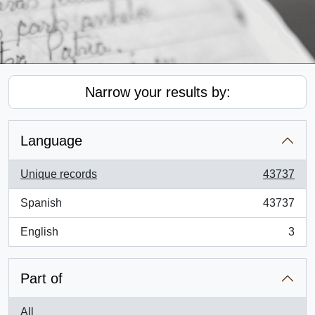
Narrow your results by:
Language
Unique records
43737
, 43737 results
Spanish
43737
, 43737 results
English
3
, 3 results
Part of
All