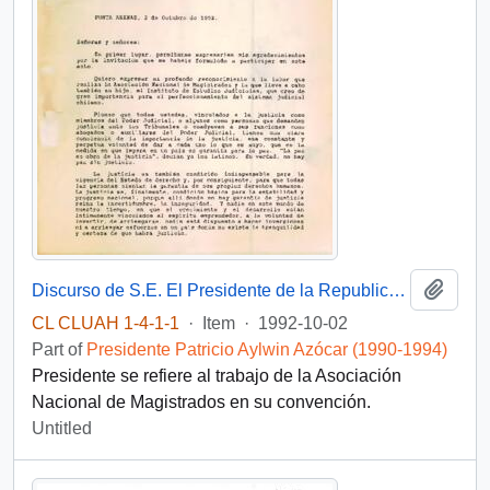
Add t
Discurso de S.E. El Presidente de la Republica D. Patricio Aylwin Azocar, en Inauguración de la Convención de Magistrados
CL CLUAH 1-4-1-1
·
Item
·
1992-10-02
Part of
Presidente Patricio Aylwin Azócar (1990-1994)
Presidente se refiere al trabajo de la Asociación
Nacional de Magistrados en su convención.
Untitled