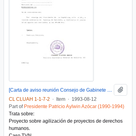
Add t
[Carta de aviso reunión Consejo de Gabinete y Acta de Gabinete 12-08-93]
CL CLUAH 1-1-7-2
·
Item
·
1993-08-12
Part of
Presidente Patricio Aylwin Azócar (1990-1994)
Trata sobre:
Proyecto sobre agilización de proyectos de derechos
humanos.
Caso TVN.