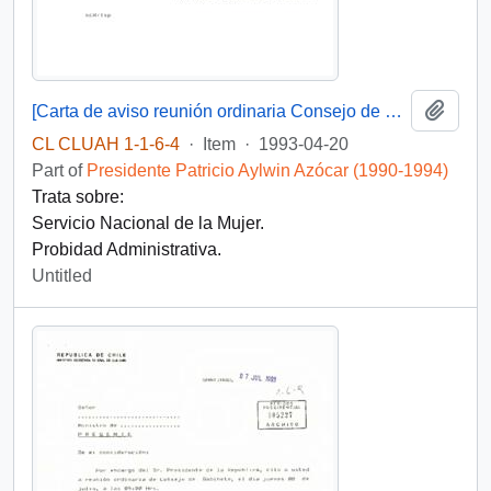
Add t
[Carta de aviso reunión ordinaria Consejo de Gabinete y Acta Consejo de Gabinete 20-04-93]
CL CLUAH 1-1-6-4
·
Item
·
1993-04-20
Part of
Presidente Patricio Aylwin Azócar (1990-1994)
Trata sobre:
Servicio Nacional de la Mujer.
Probidad Administrativa.
Untitled