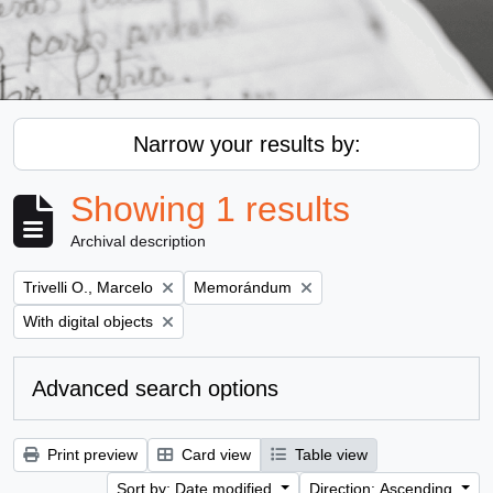
Narrow your results by:
Showing 1 results
Archival description
Remove filter:
Remove filter:
Trivelli O., Marcelo
Memorándum
Remove filter:
With digital objects
Advanced search options
Print preview
Card view
Table view
Sort by: Date modified
Direction: Ascending