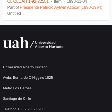
CL CLUAH 1-92-22581
·
Item
·
1993-11-04
Part of
Presidente Patricio Aylwin Azócar (1990-1994)
Untitled
Universidad Alberto Hurtado
Avda. Bernardo O’Higgins 1825
Metro Los Héroes
Santiago de Chile
Teléfono +56 2 2692 0200