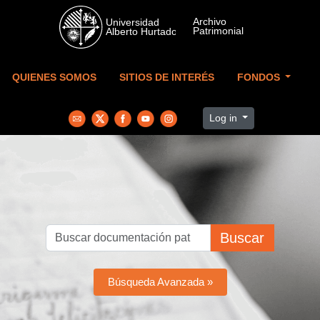
Skip to main content
QUIENES SOMOS
SITIOS DE INTERÉS
FONDOS
Log in
Buscar
Búsqueda Avanzada »