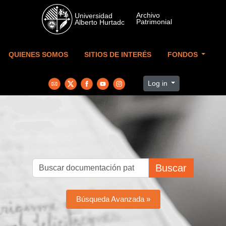
Skip to main content
QUIENES SOMOS
SITIOS DE INTERÉS
FONDOS
Log in
Buscar
Búsqueda Avanzada »