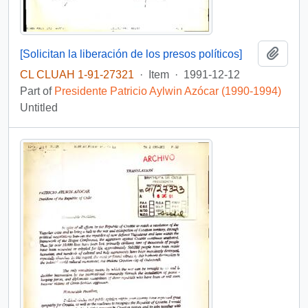
Add t
[Solicitan la liberación de los presos políticos]
CL CLUAH 1-91-27321
·
Item
·
1991-12-12
Part of
Presidente Patricio Aylwin Azócar (1990-1994)
Untitled