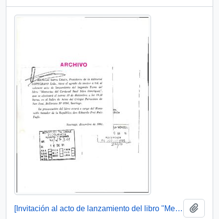
Add t
[Invitación al acto de lanzamiento del libro "Memoria del cardenal Raúl Silva Henríquez]