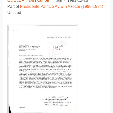
CL CLUAH 1-91-28459
·
Item
·
1991-12-26
Part of
Presidente Patricio Aylwin Azócar (1990-1994)
Untitled