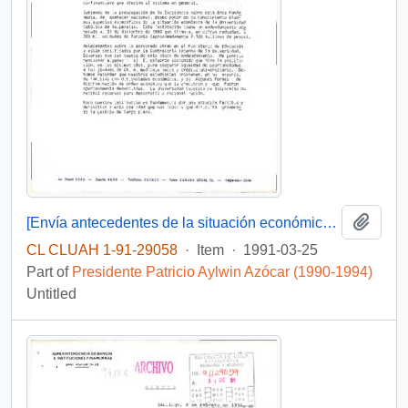
Add t
[Envía antecedentes de la situación económica de la Universidad Católica de Valparaíso]
CL CLUAH 1-91-29058
·
Item
·
1991-03-25
Part of
Presidente Patricio Aylwin Azócar (1990-1994)
Untitled