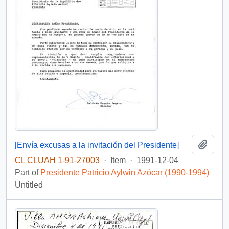
Add t
[Envía excusas a la invitación del Presidente]
CL CLUAH 1-91-27003
·
Item
·
1991-12-04
Part of
Presidente Patricio Aylwin Azócar (1990-1994)
Untitled