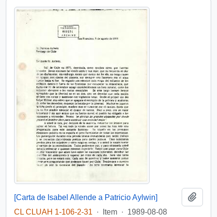
Add t
[Carta de Isabel Allende a Patricio Aylwin]
CL CLUAH 1-106-2-31
·
Item
·
1989-08-08