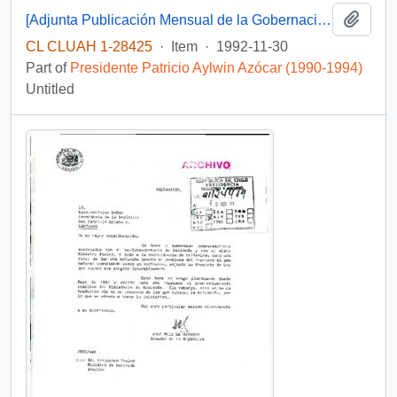
Add t
[Adjunta Publicación Mensual de la Gobernación Provincial de Osorno]
CL CLUAH 1-28425
·
Item
·
1992-11-30
Part of
Presidente Patricio Aylwin Azócar (1990-1994)
Untitled