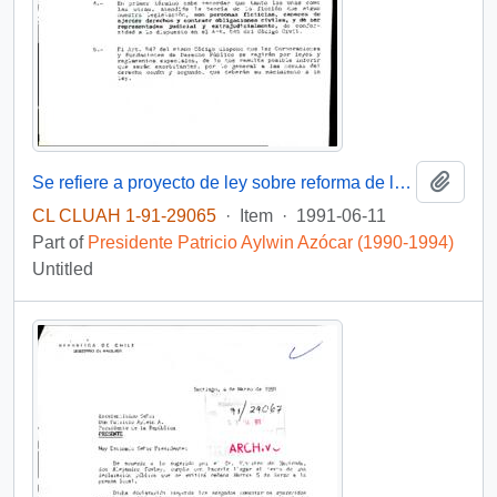
Add t
Se refiere a proyecto de ley sobre reforma de la Constitución Política del Estado
CL CLUAH 1-91-29065
·
Item
·
1991-06-11
Part of
Presidente Patricio Aylwin Azócar (1990-1994)
Untitled