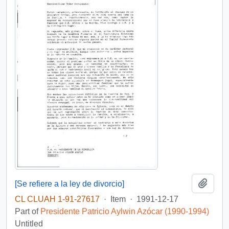
Add t
[Se refiere a la ley de divorcio]
CL CLUAH 1-91-27617
·
Item
·
1991-12-17
Part of
Presidente Patricio Aylwin Azócar (1990-1994)
Untitled