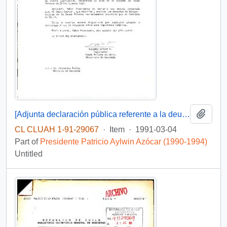
Add t
[Adjunta declaración pública referente a la deuda externa chilena]
CL CLUAH 1-91-29067
·
Item
·
1991-03-04
Part of
Presidente Patricio Aylwin Azócar (1990-1994)
Untitled