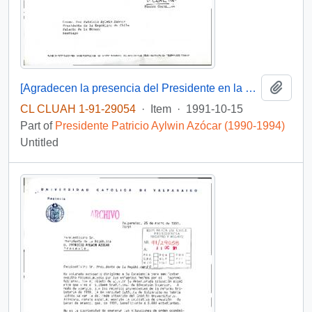
Add t
[Agradecen la presencia del Presidente en la Ceremonia Inaugural de la 86a. Conferencia Interparlamentaria]
CL CLUAH 1-91-29054
·
Item
·
1991-10-15
Part of
Presidente Patricio Aylwin Azócar (1990-1994)
Untitled