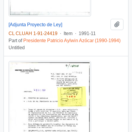
Add t
[Adjunta Proyecto de Ley]
CL CLUAH 1-91-24419
·
Item
·
1991-11
Part of
Presidente Patricio Aylwin Azócar (1990-1994)
Untitled