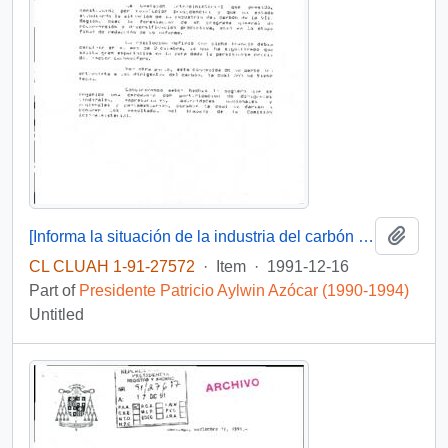
Add t
[Informa la situación de la industria del carbón de la VIII Región]
CL CLUAH 1-91-27572
·
Item
·
1991-12-16
Part of
Presidente Patricio Aylwin Azócar (1990-1994)
Untitled