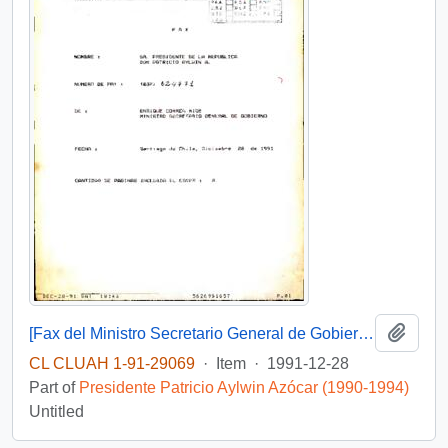
Add t
[Fax del Ministro Secretario General de Gobierno adjuntando conferencia de prensa de fin de año con un balance global]
CL CLUAH 1-91-29069
·
Item
·
1991-12-28
Part of
Presidente Patricio Aylwin Azócar (1990-1994)
Untitled