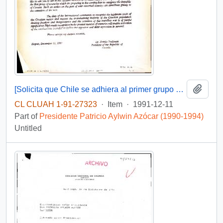
Add t
[Solicita que Chile se adhiera al primer grupo de Estados en reconocer a la República de Croacia]
CL CLUAH 1-91-27323
·
Item
·
1991-12-11
Part of
Presidente Patricio Aylwin Azócar (1990-1994)
Untitled