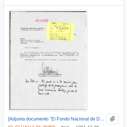
Add t
[Adjunta documento "El Fondo Nacional de Desarrollo Regional en el Presupuesto de 1992"]