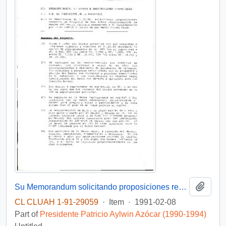
Add t
Su Memorandum solicitando proposiciones respecto de Proyecto de Ley sobre reprogramación de deudas del sector agrícola presentado a su consideración por FEDAC-Curico
CL CLUAH 1-91-29059
·
Item
·
1991-02-08
Part of
Presidente Patricio Aylwin Azócar (1990-1994)