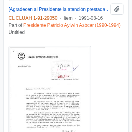
Add t
[Agradecen al Presidente la atención prestada a su caso]
CL CLUAH 1-91-29050
·
Item
·
1991-03-16
Part of
Presidente Patricio Aylwin Azócar (1990-1994)
Untitled