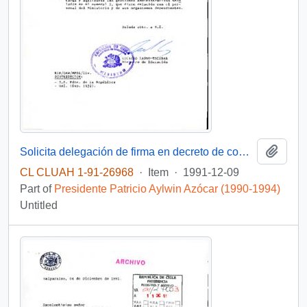
Add t
Solicita delegación de firma en decreto de comisión de servicio al extranjero, para personal del Mineduc
CL CLUAH 1-91-26968
·
Item
·
1991-12-09
Part of
Presidente Patricio Aylwin Azócar (1990-1994)
Untitled