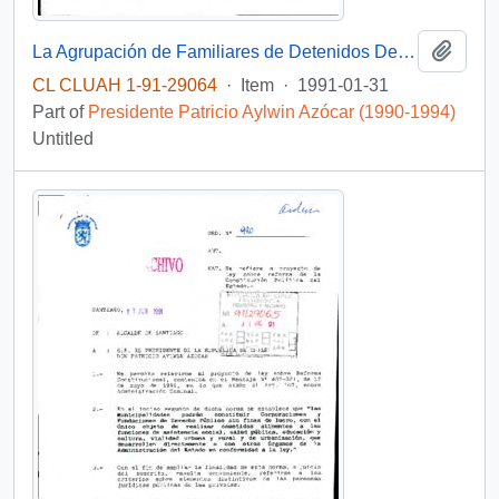
Add t
La Agrupación de Familiares de Detenidos Desaparecidos junto a otras organizaciones sociales solicita reunirse con autoridades políticas para conversar acerca de la situación de los prisioneros políticos en Chile
CL CLUAH 1-91-29064
·
Item
·
1991-01-31
Part of
Presidente Patricio Aylwin Azócar (1990-1994)
Untitled