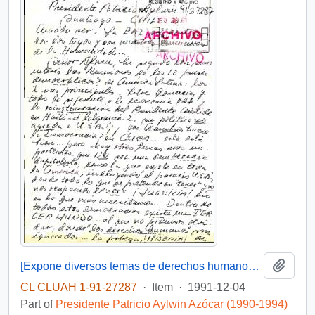
Add t
[Expone diversos temas de derechos humanos que deben ser tratados por América Latina]
CL CLUAH 1-91-27287
·
Item
·
1991-12-04
Part of
Presidente Patricio Aylwin Azócar (1990-1994)