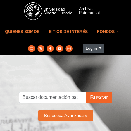
Skip to main content
QUIENES SOMOS
SITIOS DE INTERÉS
FONDOS
Log in
Buscar
Búsqueda Avanzada »