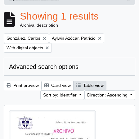
, 1 results
Showing 1 results
Archival description
Remove filter:
Remove filter:
González, Carlos
Aylwin Azócar, Patricio
Remove filter:
With digital objects
Advanced search options
Print preview
Card view
Table view
Sort by: Identifier
Direction: Ascending