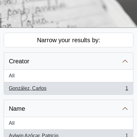
Narrow your results by:
Creator
All
González, Carlos
1
, 1 results
Name
All
Aylwin Azócar, Patricio
1