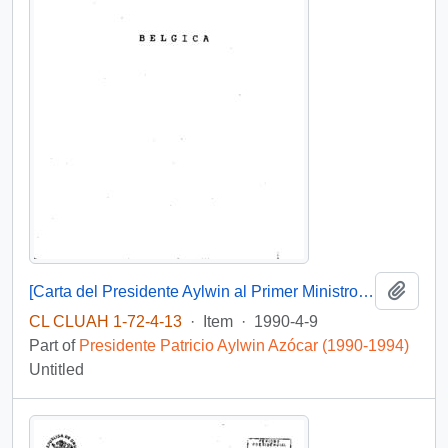
Add t
[Carta del Presidente Aylwin al Primer Ministro Reino de Bélgica, agradeciendo la representación de su país en la transmisión de mando].
CL CLUAH 1-72-4-13
·
Item
·
1990-4-9
Part of
Presidente Patricio Aylwin Azócar (1990-1994)
Untitled