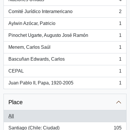
, 4 results
Comité Jurídico Interamericano
2
, 2 results
Aylwin Azócar, Patricio
1
, 1 results
Pinochet Ugarte, Augusto José Ramón
1
, 1 results
Menem, Carlos Saúl
1
, 1 results
Bascuñan Edwards, Carlos
1
, 1 results
CEPAL
1
, 1 results
Juan Pablo II, Papa, 1920-2005
1
, 1 results
Place
All
Santiago (Chile: Ciudad)
105