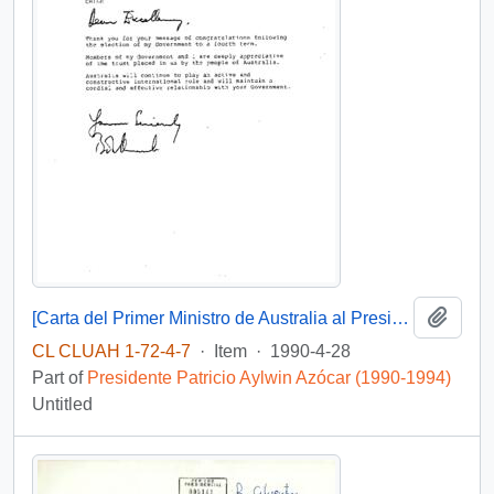
Add t
[Carta del Primer Ministro de Australia al Presidente Aylwin, agradeciendo palabras de felicitaciones por asunción de mandato por cuarta vez].
CL CLUAH 1-72-4-7
·
Item
·
1990-4-28
Part of
Presidente Patricio Aylwin Azócar (1990-1994)
Untitled