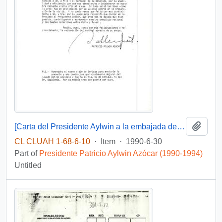
Add t
[Carta del Presidente Aylwin a la embajada de Chile en Brasilia].
CL CLUAH 1-68-6-10
·
Item
·
1990-6-30
Part of
Presidente Patricio Aylwin Azócar (1990-1994)
Untitled