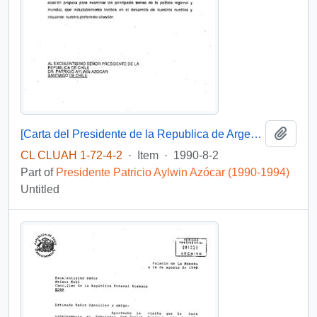
Add t
[Carta del Presidente de la Republica de Argentina al Presidente Aylwin, aceptando invitación a visitar al país].
CL CLUAH 1-72-4-2
·
Item
·
1990-8-2
Part of
Presidente Patricio Aylwin Azócar (1990-1994)
Untitled