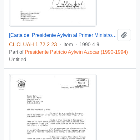
Add t
[Carta del Presidente Aylwin al Primer Ministro República Federal de Alemania, enviando agradecimientos].
CL CLUAH 1-72-2-23
·
Item
·
1990-4-9
Part of
Presidente Patricio Aylwin Azócar (1990-1994)
Untitled