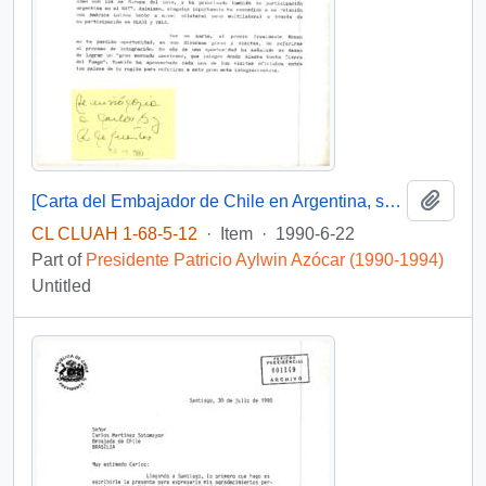
Add t
[Carta del Embajador de Chile en Argentina, sobre proceso de integración económica y la integración argentino-brasileña].
CL CLUAH 1-68-5-12
·
Item
·
1990-6-22
Part of
Presidente Patricio Aylwin Azócar (1990-1994)
Untitled