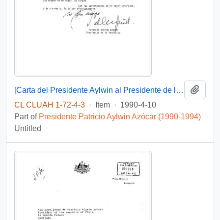
Add t
[Carta del Presidente Aylwin al Presidente de la República Argentina, enviando sus saludos].
CL CLUAH 1-72-4-3
·
Item
·
1990-4-10
Part of
Presidente Patricio Aylwin Azócar (1990-1994)
Untitled