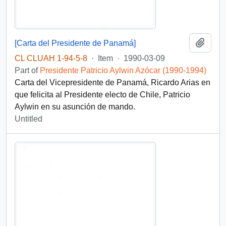
Add t
[Carta del Presidente de Panamá]
CL CLUAH 1-94-5-8
·
Item
·
1990-03-09
Part of
Presidente Patricio Aylwin Azócar (1990-1994)
Carta del Vicepresidente de Panamá, Ricardo Arias en
que felicita al Presidente electo de Chile, Patricio
Aylwin en su asunción de mando.
Untitled