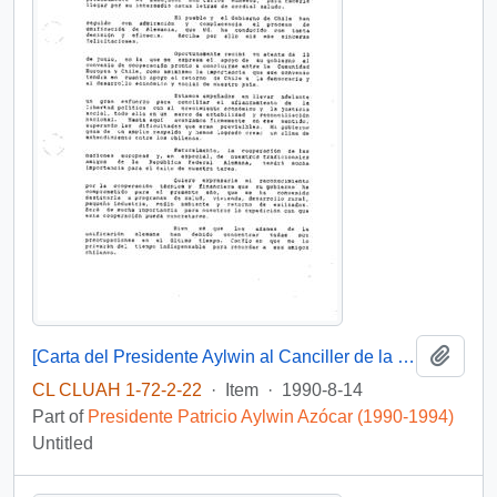
Add t
[Carta del Presidente Aylwin al Canciller de la República Federal de Alemania, enviando sus saludos].
CL CLUAH 1-72-2-22
·
Item
·
1990-8-14
Part of
Presidente Patricio Aylwin Azócar (1990-1994)
Untitled