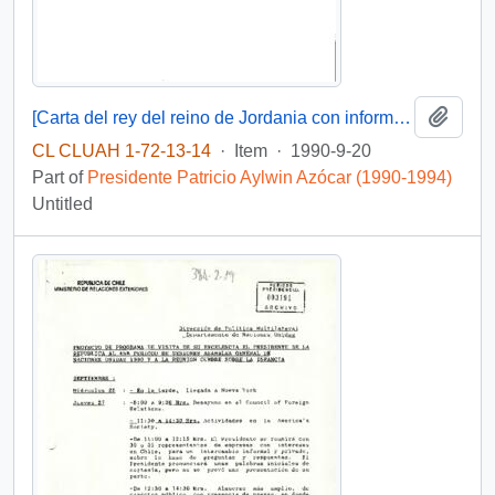
Add t
[Carta del rey del reino de Jordania con informe de la posición de su país frente a la guerra del Golfo].
CL CLUAH 1-72-13-14
·
Item
·
1990-9-20
Part of
Presidente Patricio Aylwin Azócar (1990-1994)
Untitled