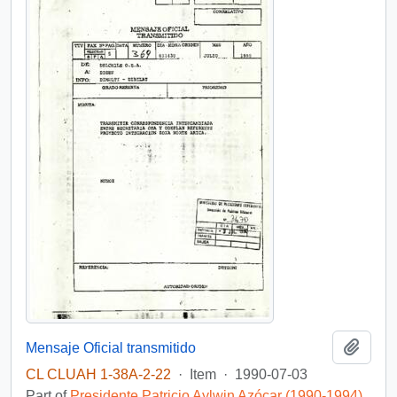
Add t
Mensaje Oficial transmitido
CL CLUAH 1-38A-2-22
·
Item
·
1990-07-03
Part of
Presidente Patricio Aylwin Azócar (1990-1994)