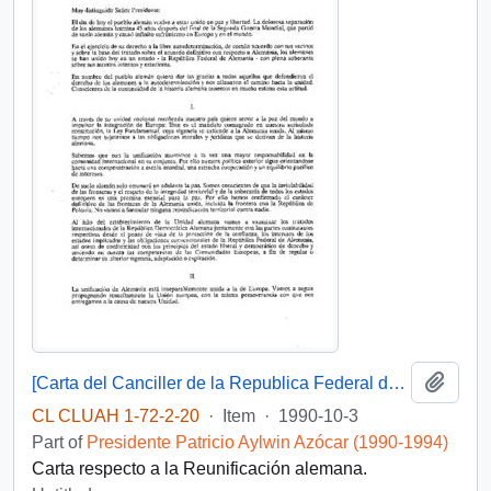
Add t
[Carta del Canciller de la Republica Federal de Alemania al Presidente Aylwin].
CL CLUAH 1-72-2-20
·
Item
·
1990-10-3
Part of
Presidente Patricio Aylwin Azócar (1990-1994)
Carta respecto a la Reunificación alemana.