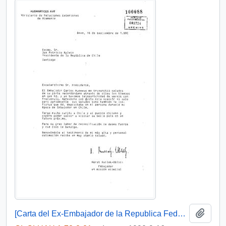
Add t
[Carta del Ex-Embajador de la Republica Federal de Alemania al Presidente Aylwin].