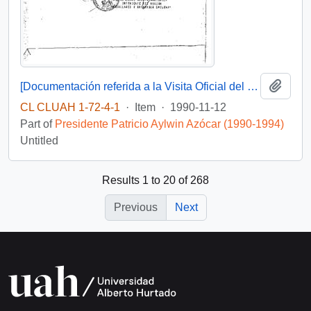
Add t
[Documentación referida a la Visita Oficial del Presidente de la República Argentina a Punta Arenas].
CL CLUAH 1-72-4-1
·
Item
·
1990-11-12
Part of
Presidente Patricio Aylwin Azócar (1990-1994)
Untitled
Results 1 to 20 of 268
Previous
Next