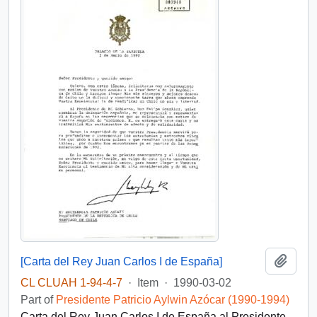
Add t
[Carta del Rey Juan Carlos I de España]
CL CLUAH 1-94-4-7
·
Item
·
1990-03-02
Part of
Presidente Patricio Aylwin Azócar (1990-1994)
Carta del Rey Juan Carlos I de España al Presidente