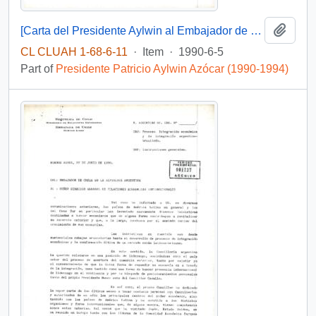
Add t
[Carta del Presidente Aylwin al Embajador de Chile en Costa Rica, agradeciendo palabras de afecto].
CL CLUAH 1-68-6-11
·
Item
·
1990-6-5
Part of
Presidente Patricio Aylwin Azócar (1990-1994)