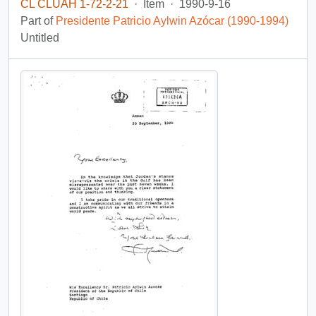
CL CLUAH 1-72-2-21
·
Item
·
1990-9-16
Part of
Presidente Patricio Aylwin Azócar (1990-1994)
Untitled