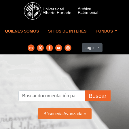
Skip to main content
QUIENES SOMOS
SITIOS DE INTERÉS
FONDOS
Log in
Buscar
Búsqueda Avanzada »