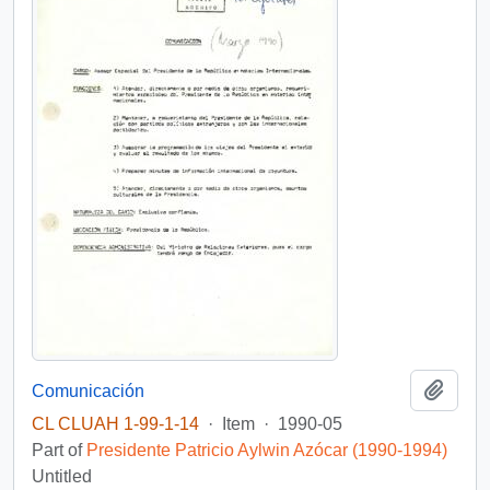
Add t
Comunicación
CL CLUAH 1-99-1-14
·
Item
·
1990-05
Part of
Presidente Patricio Aylwin Azócar (1990-1994)
Untitled