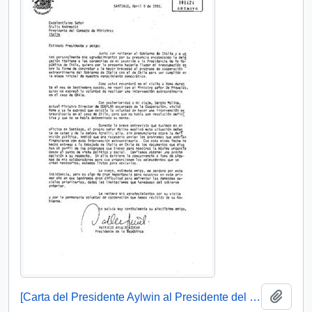
Add t
[Carta del Presidente Aylwin al Presidente del Consejo de Ministros].