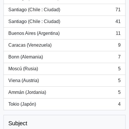
, 105 results
Santiago (Chile : Ciudad)
71
, 71 results
Santiago (Chile : Ciudad)
41
, 41 results
Buenos Aires (Argentina)
11
, 11 results
Caracas (Venezuela)
9
, 9 results
Bonn (Alemania)
7
, 7 results
Moscú (Rusia)
5
, 5 results
Viena (Austria)
5
, 5 results
Ammán (Jordania)
5
, 5 results
Tokio (Japón)
4
, 4 results
Subject