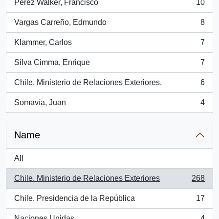
Pérez Walker, Francisco
10
, 10 results
Vargas Carreño, Edmundo
8
, 8 results
Klammer, Carlos
7
, 7 results
Silva Cimma, Enrique
7
, 7 results
Chile. Ministerio de Relaciones Exteriores.
6
, 6 results
Somavía, Juan
4
, 4 results
Name
All
Chile. Ministerio de Relaciones Exteriores
268
, 268 results
Chile. Presidencia de la República
17
, 17 results
Naciones Unidas
4