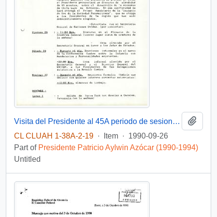
Add t
Visita del Presidente al 45A periodo de sesiones asamblea general de Naciones Unidas 1990 y a la reunión cumbre sobre la infancia
CL CLUAH 1-38A-2-19
·
Item
·
1990-09-26
Part of
Presidente Patricio Aylwin Azócar (1990-1994)
Untitled