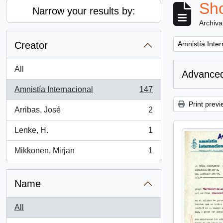
Sho
Narrow your results by:
Archiva
Remove filter:
Creator
Amnistía Inter
All
Advanced
Amnistía Internacional
147
, 147 results
Print previ
Arribas, José
2
, 2 results
Lenke, H.
1
, 1 results
Mikkonen, Mirjan
1
, 1 results
Name
All