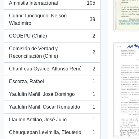
Amnistía Internacional
105
, 105 results
Curiñir Lincoqueo, Nelson
39
, 39 results
Wladimiro
CODEPU (Chile)
2
, 2 results
Comisión de Verdad y
2
, 2 results
Reconciliación (Chile)
Chanfreau Oyarce, Alfonso René
2
, 2 results
Escorza, Rafael
1
, 1 results
Yaufulin Mañil, José Domingo
1
, 1 results
Yaufulin Mañil, Oscar Romualdo
1
, 1 results
Llaulen Antilao, José Julio
1
, 1 results
Cheuquepan Levimilla, Eleuterio
1
, 1 results