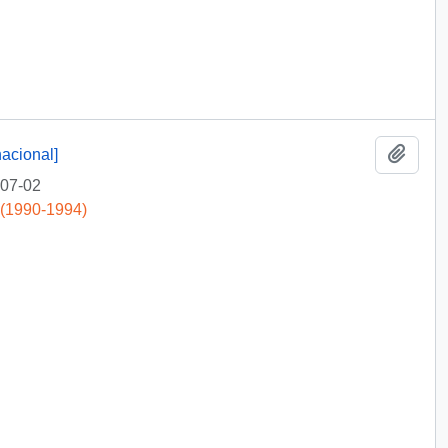
Add t
nacional]
07-02
 (1990-1994)