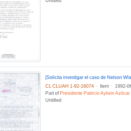
Untitled
[Solicita investigar el caso de Nelson Wla
CL CLUAH 1-92-16074
·
Item
·
1992-0
Part of
Presidente Patricio Aylwin Azócar
Untitled