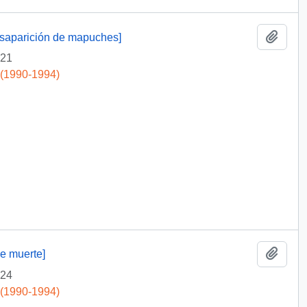
Add t
desaparición de mapuches]
-21
 (1990-1994)
Add t
de muerte]
-24
 (1990-1994)