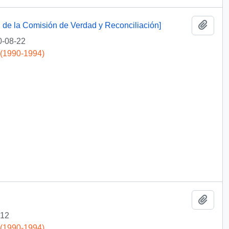
Add t
ión de la Comisión de Verdad y Reconciliación]
0-08-22
 (1990-1994)
Add t
-12
 (1990-1994)