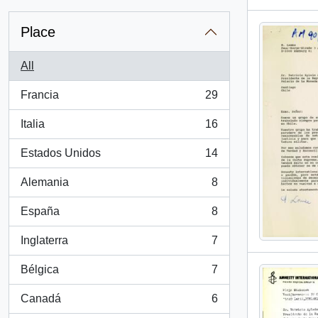
Place
All
Francia
29
, 29 results
Italia
16
, 16 results
Estados Unidos
14
, 14 results
Alemania
8
, 8 results
España
8
, 8 results
Inglaterra
7
, 7 results
Bélgica
7
, 7 results
Canadá
6
, 6 results