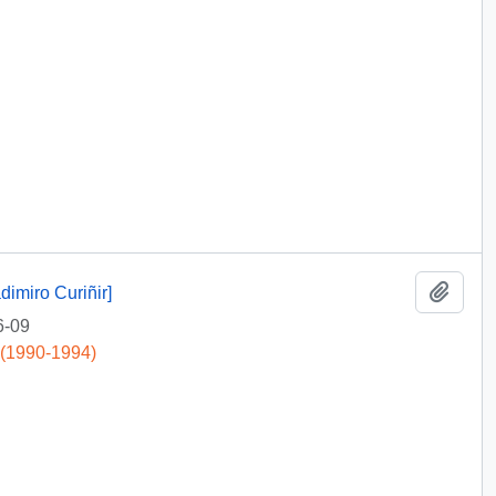
Add t
dimiro Curiñir]
6-09
 (1990-1994)