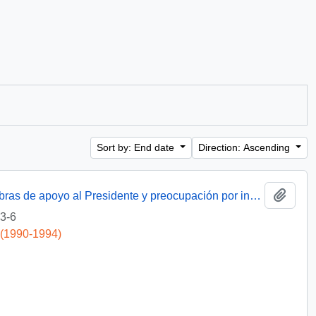
Sort by: End date
Direction: Ascending
Add t
[Carta de Amnistía Internacional con palabras de apoyo al Presidente y preocupación por investigación de crímenes contra DDHH]
3-6
 (1990-1994)