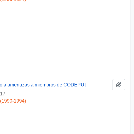
Add t
pecto a amenazas a miembros de CODEPU]
-17
 (1990-1994)