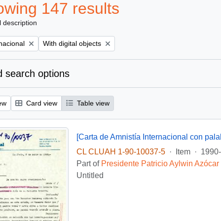
wing 147 results
l description
Remove filter:
nacional
With digital objects
 search options
ew
Card view
Table view
CL CLUAH 1-90-10037-5
·
Item
·
1990-
Part of
Presidente Patricio Aylwin Azócar
Untitled