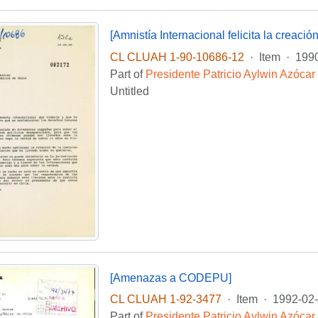
[Amnistía Internacional felicita la creac
CL CLUAH 1-90-10686-12
·
Item
·
199
Part of
Presidente Patricio Aylwin Azócar
Untitled
[Amenazas a CODEPU]
CL CLUAH 1-92-3477
·
Item
·
1992-02
Part of
Presidente Patricio Aylwin Azócar