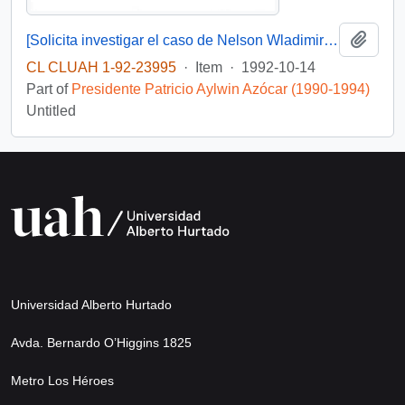
Add t
[Solicita investigar el caso de Nelson Wladimiro Curiñir]
CL CLUAH 1-92-23995
·
Item
·
1992-10-14
Part of
Presidente Patricio Aylwin Azócar (1990-1994)
Untitled
Universidad Alberto Hurtado
Avda. Bernardo O’Higgins 1825
Metro Los Héroes