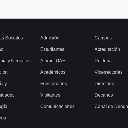
as Sociales
Admisión
Campus
ho
Estudiantes
Acreditación
mía y Negocios
Alumni UAH
Rectoría
ción
Académicos
Vicerrectorías
ía y
Funcionarios
Directorio
idades
Visitantes
Decanos
ogía
Comunicaciones
Canal de Denun
ería