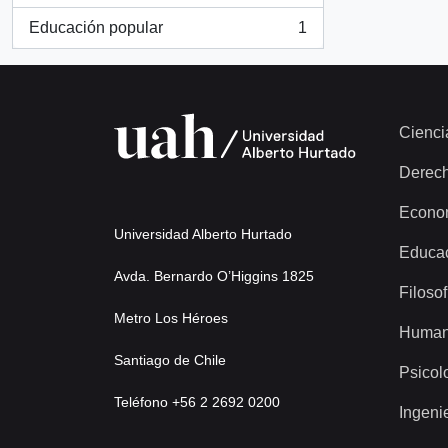
Educación popular
1
, 1 resultados
Cienci
Derec
Econo
Universidad Alberto Hurtado
Educa
Avda. Bernardo O’Higgins 1825
Filosof
Metro Los Héroes
Human
Santiago de Chile
Psicol
Teléfono +56 2 2692 0200
Ingeni