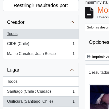
Imprimir vista
Restringir resultados por:
Mos
Colecc
Creador
Remove filter:
Sólo las descr
Todos
Opciones
CIDE (Chile)
1
, 1 resultados
Maino Canales, Juan Bosco
1
, 1 resultados
Imprimir vi
Lugar
1 resultado
Todos
Santiago (Chile : Ciudad)
1
, 1 resultados
Quilicura (Santiago, Chile)
1
, 1 resultados