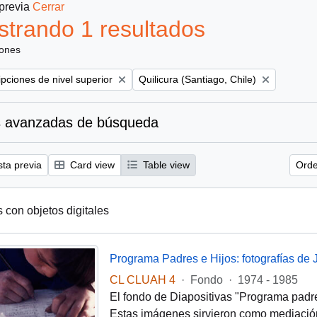
 previa
Cerrar
trando 1 resultados
iones
Remove filter:
ipciones de nivel superior
Quilicura (Santiago, Chile)
 avanzadas de búsqueda
sta previa
Card view
Table view
Orde
s con objetos digitales
Programa Padres e Hijos: fotografías de
CL CLUAH 4
·
Fondo
·
1974 - 1985
El fondo de Diapositivas "Programa padres 
Estas imágenes sirvieron como mediación