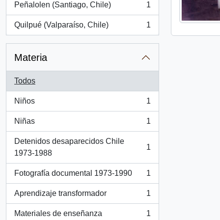
Peñalolen (Santiago, Chile)
1
, 1 resultados
Quilpué (Valparaíso, Chile)
1
, 1 resultados
Materia
Todos
Niños
1
, 1 resultados
Niñas
1
, 1 resultados
Detenidos desaparecidos Chile
1
, 1 resultados
1973-1988
Fotografía documental 1973-1990
1
, 1 resultados
Aprendizaje transformador
1
, 1 resultados
Materiales de enseñanza
1
, 1 resultados