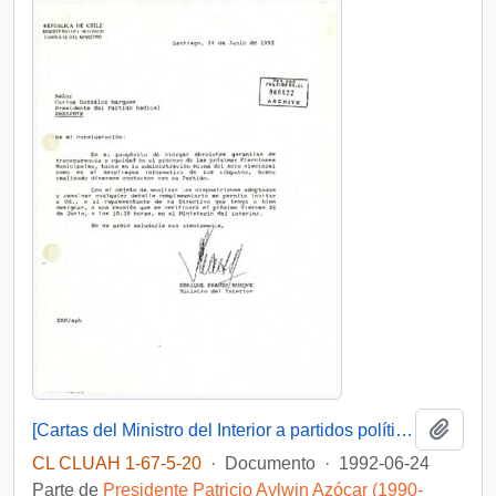
Añadi
[Cartas del Ministro del Interior a partidos políticos]
CL CLUAH 1-67-5-20
·
Documento
·
1992-06-24
Parte de
Presidente Patricio Aylwin Azócar (1990-