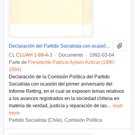
Añadi
Declaración del Partido Socialista con ocasión del primer aniversario del Informe Retting
CL CLUAH 1-69-4-3
·
Documento
·
1992-03-04
Parte de
Presidente Patricio Aylwin Azócar (1990-
1994)
Declaración de la Comisión Política del Partido
Socialista con ocasión del primer aniversario del
Informe Retting, en el cual se exponen temas relativos
a los avances registrados en la sociedad chilena en
materia de verdad, justicia y reparación de las
…
read
more
Partido Socialista (Chile). Comisión Política