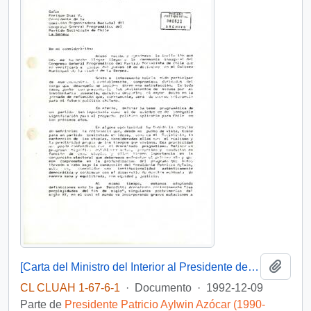
Añadi
[Carta del Ministro del Interior al Presidente de la Comisión Organizadora del Congreso General Programático del Partido Socialista de Chile]
CL CLUAH 1-67-6-1
·
Documento
·
1992-12-09
Parte de
Presidente Patricio Aylwin Azócar (1990-