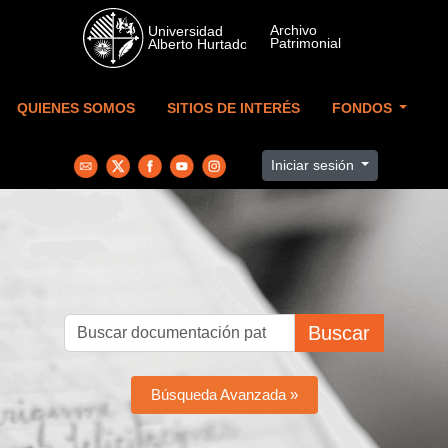
Skip to main content
QUIENES SOMOS
SITIOS DE INTERÉS
FONDOS
Iniciar sesión
Buscar
Búsqueda Avanzada »