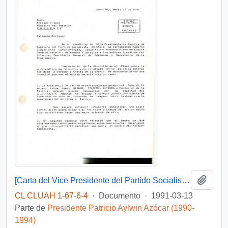
Añadi
[Carta del Vice Presidente del Partido Socialista al Ministro del Interior]
CL CLUAH 1-67-6-4
·
Documento
·
1991-03-13
Parte de
Presidente Patricio Aylwin Azócar (1990-
1994)