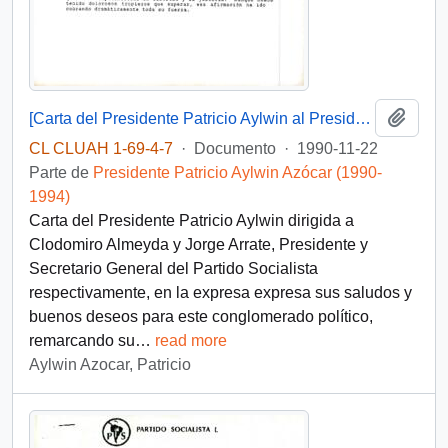
Añadi
[Carta del Presidente Patricio Aylwin al Presidente y Secretario General del Partido Socialista]
CL CLUAH 1-69-4-7
·
Documento
·
1990-11-22
Parte de
Presidente Patricio Aylwin Azócar (1990-
1994)
Carta del Presidente Patricio Aylwin dirigida a
Clodomiro Almeyda y Jorge Arrate, Presidente y
Secretario General del Partido Socialista
respectivamente, en la expresa expresa sus saludos y
buenos deseos para este conglomerado político,
remarcando su
…
read more
Aylwin Azocar, Patricio