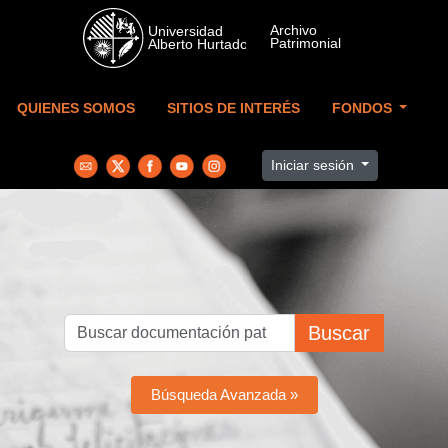
Skip to main content
QUIENES SOMOS
SITIOS DE INTERÉS
FONDOS
Iniciar sesión
Buscar
Búsqueda Avanzada »