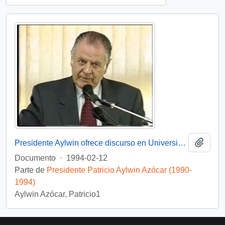
Añadi
Presidente Aylwin ofrece discurso en Universidad de Concepción: video
Documento
·
1994-02-12
Parte de
Presidente Patricio Aylwin Azócar (1990-
1994)
Aylwin Azócar, Patricio1