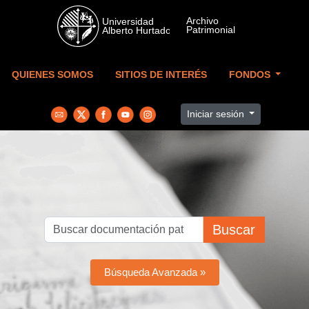
Skip to main content
QUIENES SOMOS
SITIOS DE INTERÉS
FONDOS
Iniciar sesión
Buscar
Búsqueda Avanzada »