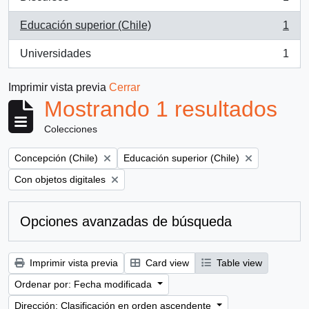
, 1 resultados
Educación superior (Chile)
1
, 1 resultados
Universidades
1
, 1 resultados
Imprimir vista previa
Cerrar
Mostrando 1 resultados
Colecciones
Remove filter:
Remove filter:
Concepción (Chile)
Educación superior (Chile)
Remove filter:
Con objetos digitales
Opciones avanzadas de búsqueda
Imprimir vista previa
Card view
Table view
Ordenar por: Fecha modificada
Dirección: Clasificación en orden ascendente