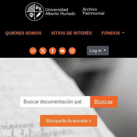
Skip to main content
QUIENES SOMOS
SITIOS DE INTERÉS
FONDOS
Log in
Buscar
Búsqueda Avanzada »