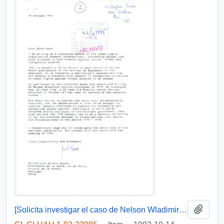
Add t
[Solicita investigar el caso de Nelson Wladimiro Curiñir]