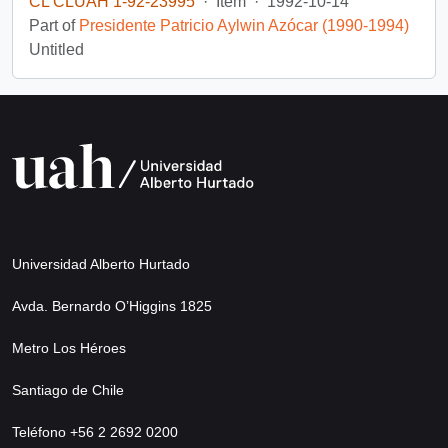
CL CLUAH 1-92-23995
·
Item
·
1992-10-14
Part of
Presidente Patricio Aylwin Azócar (1990-1994)
Untitled
Universidad Alberto Hurtado
Avda. Bernardo O’Higgins 1825
Metro Los Héroes
Santiago de Chile
Teléfono +56 2 2692 0200