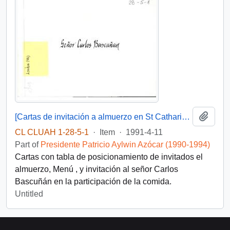
Add t
[Cartas de invitación a almuerzo en St Catharine's College, Cambridge].
CL CLUAH 1-28-5-1
·
Item
·
1991-4-11
Part of
Presidente Patricio Aylwin Azócar (1990-1994)
Cartas con tabla de posicionamiento de invitados el
almuerzo, Menú , y invitación al señor Carlos
Bascuñán en la participación de la comida.
Untitled