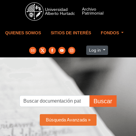
Skip to main content
QUIENES SOMOS
SITIOS DE INTERÉS
FONDOS
Log in
Buscar
Búsqueda Avanzada »