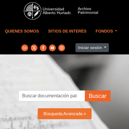
Skip to main content
QUIENES SOMOS
SITIOS DE INTERÉS
FONDOS
Iniciar sesión
Buscar
Búsqueda Avanzada »