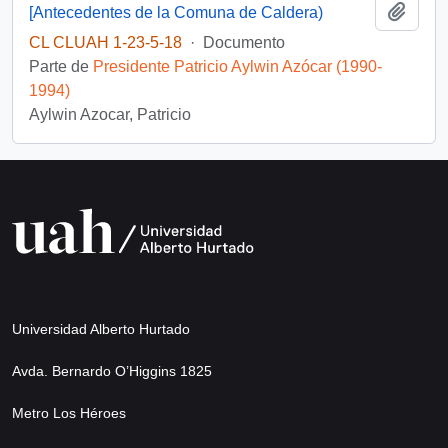
Añadi
[Antecedentes de la Comuna de Caldera)
CL CLUAH 1-23-5-18
·
Documento
Parte de
Presidente Patricio Aylwin Azócar (1990-
1994)
Aylwin Azocar, Patricio
Universidad Alberto Hurtado
Avda. Bernardo O’Higgins 1825
Metro Los Héroes