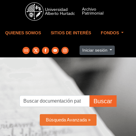
Skip to main content
QUIENES SOMOS
SITIOS DE INTERÉS
FONDOS
Iniciar sesión
Buscar
Búsqueda Avanzada »