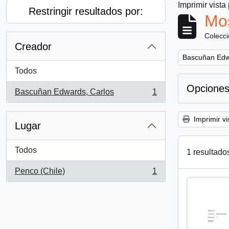
Imprimir vista
Restringir resultados por:
Mos
Colecc
Creador
Remove filter:
Bascuñan Edw
Todos
Opciones
Bascuñan Edwards, Carlos
1
, 1 resultados
Imprimir vi
Lugar
Todos
1 resultado
Penco (Chile)
1
, 1 resultados