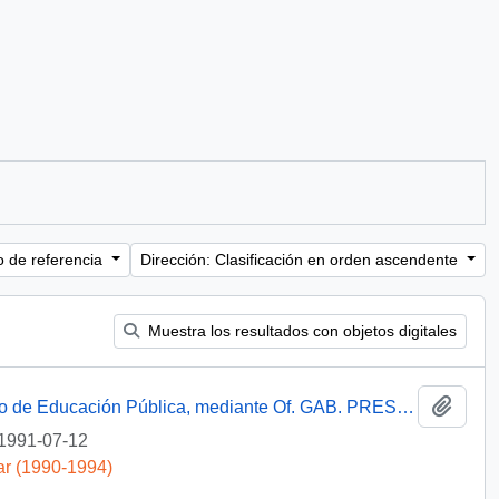
o de referencia
Dirección: Clasificación en orden ascendente
Muestra los resultados con objetos digitales
Añadi
[Informa que carta fue remitida a Ministerio de Educación Pública, mediante Of. GAB. PRES. (0) 91/2438]
1991-07-12
ar (1990-1994)