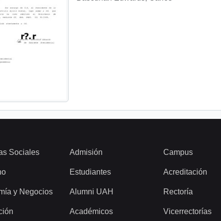
as Sociales
Admisión
Campus
ho
Estudiantes
Acreditación
mía y Negocios
Alumni UAH
Rectoría
ción
Académicos
Vicerrectorías