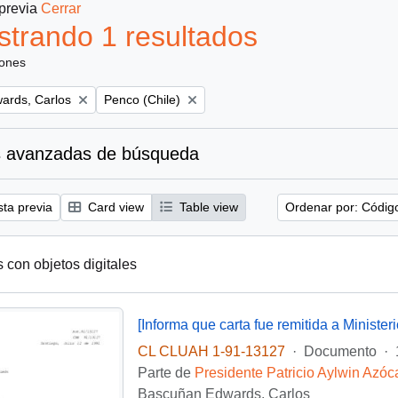
 previa
Cerrar
trando 1 resultados
iones
Remove filter:
ards, Carlos
Penco (Chile)
 avanzadas de búsqueda
sta previa
Card view
Table view
Ordenar por: Códig
s con objetos digitales
CL CLUAH 1-91-13127
·
Documento
·
Parte de
Presidente Patricio Aylwin Azóc
Bascuñan Edwards, Carlos