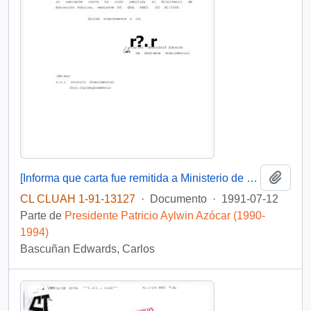
Añadi
[Informa que carta fue remitida a Ministerio de Educación Pública, mediante Of. GAB. PRES. (0) 91/2438]
CL CLUAH 1-91-13127
·
Documento
·
1991-07-12
Parte de
Presidente Patricio Aylwin Azócar (1990-
1994)
Bascuñan Edwards, Carlos