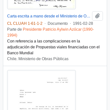
Añadi
Carta escrita a mano desde el Ministerio de Obras Públicas, del Gabinete del Ministro, dirigida al Presidente [de la República de Chile]
CL CLUAH 1-61-1-2
·
Documento
·
1991-02-28
Parte de
Presidente Patricio Aylwin Azócar (1990-
1994)
Con referencia a las complicaciones en la
adjudicación de Propuestas viales financiadas con el
Banco Mundial
Chile. Ministerio de Obras Públicas