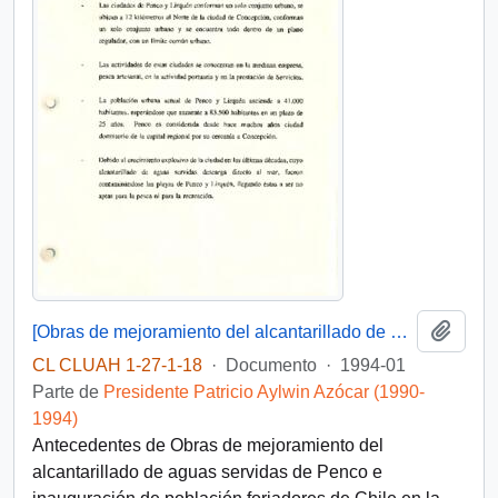
Añadi
[Obras de mejoramiento del alcantarillado de aguas servidas de Penco e inauguración de población forjadores de Chile-Penco]
CL CLUAH 1-27-1-18
·
Documento
·
1994-01
Parte de
Presidente Patricio Aylwin Azócar (1990-
1994)
Antecedentes de Obras de mejoramiento del
alcantarillado de aguas servidas de Penco e