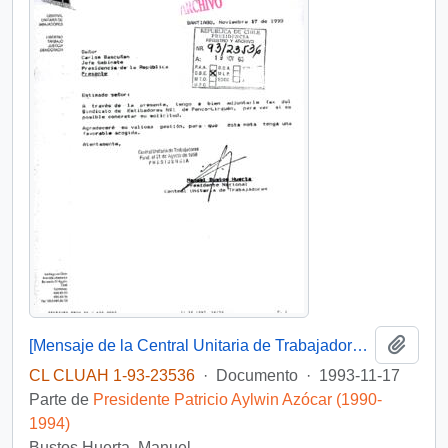
Añadi
[Mensaje de la Central Unitaria de Trabajadores dirigido al Jefe de Gabinete Presidencial, mediante el cual adjunta solicitud del Sindicato de Estibadores N° 1 de Penco-Lirquén]
CL CLUAH 1-93-23536
·
Documento
·
1993-11-17
Parte de
Presidente Patricio Aylwin Azócar (1990-
1994)
Bustos Huerta, Manuel