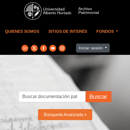
Skip to main content
QUIENES SOMOS
SITIOS DE INTERÉS
FONDOS
Iniciar sesión
Buscar
Búsqueda Avanzada »