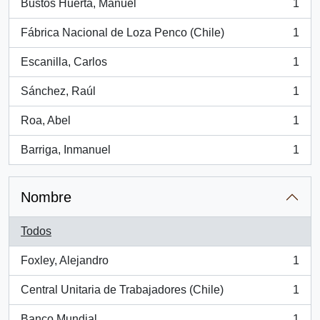
Bustos Huerta, Manuel
1
, 1 resultados
Fábrica Nacional de Loza Penco (Chile)
1
, 1 resultados
Escanilla, Carlos
1
, 1 resultados
Sánchez, Raúl
1
, 1 resultados
Roa, Abel
1
, 1 resultados
Barriga, Inmanuel
1
, 1 resultados
Nombre
Todos
Foxley, Alejandro
1
, 1 resultados
Central Unitaria de Trabajadores (Chile)
1
, 1 resultados
Banco Mundial
1