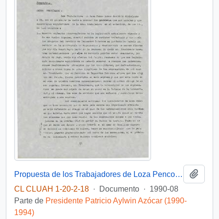
Añadi
Propuesta de los Trabajadores de Loza Penco al sr. Presidente de la República
CL CLUAH 1-20-2-18
·
Documento
·
1990-08
Parte de
Presidente Patricio Aylwin Azócar (1990-
1994)