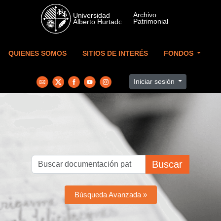
Skip to main content
QUIENES SOMOS
SITIOS DE INTERÉS
FONDOS
Iniciar sesión
Buscar
Búsqueda Avanzada »