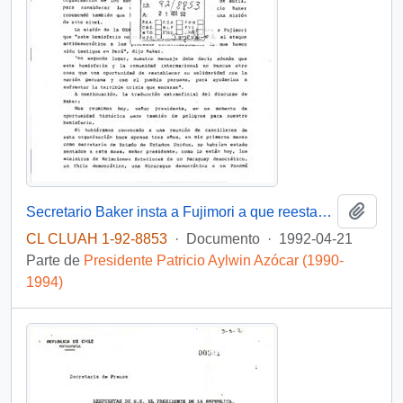
Añadi
Secretario Baker insta a Fujimori a que reestablezca la democracia
CL CLUAH 1-92-8853
·
Documento
·
1992-04-21
Parte de
Presidente Patricio Aylwin Azócar (1990-
1994)