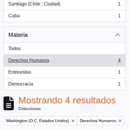
Santiago (Chile : Ciudad)
1
, 1 resultados
Cuba
1
, 1 resultados
Materia
Todos
Derechos Humanos
4
, 4 resultados
Entrevistas
1
, 1 resultados
Democracia
1
, 1 resultados
Mostrando 4 resultados
Colecciones
Remove filter:
Remove filter:
Washington (D.C, Estados Unidos)
Derechos Humanos