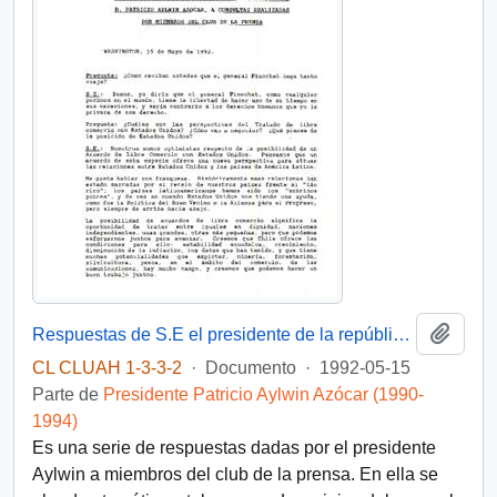
Añadi
Respuestas de S.E el presidente de la república Don Patricio Aylwin Azócar a consultas realizadas por miembros del club de la prensa
CL CLUAH 1-3-3-2
·
Documento
·
1992-05-15
Parte de
Presidente Patricio Aylwin Azócar (1990-
1994)
Es una serie de respuestas dadas por el presidente
Aylwin a miembros del club de la prensa. En ella se