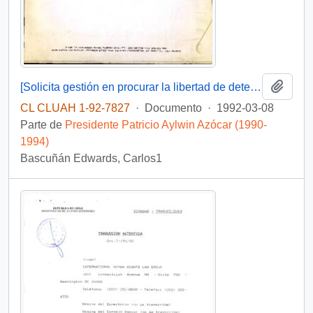
Añadi
[Solicita gestión en procurar la libertad de detenidos en Cuba]
CL CLUAH 1-92-7827
·
Documento
·
1992-03-08
Parte de
Presidente Patricio Aylwin Azócar (1990-
1994)
Bascuñán Edwards, Carlos1