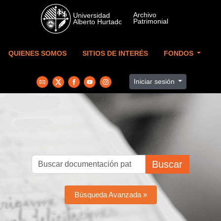
Skip to main content
QUIENES SOMOS
SITIOS DE INTERÉS
FONDOS
Iniciar sesión
Buscar
Búsqueda Avanzada »