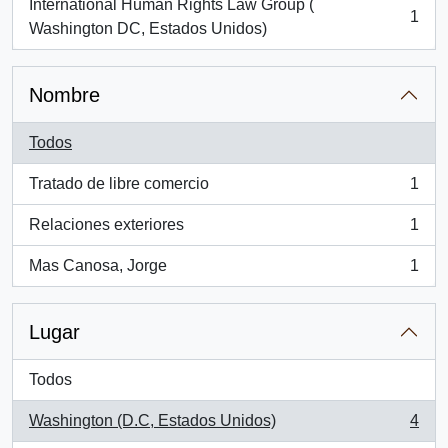
International Human Rights Law Group (
1
, 1 resultados
Washington DC, Estados Unidos)
Nombre
Todos
Tratado de libre comercio
1
, 1 resultados
Relaciones exteriores
1
, 1 resultados
Mas Canosa, Jorge
1
, 1 resultados
Lugar
Todos
Washington (D.C, Estados Unidos)
4
, 4 resultados