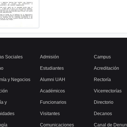
as Sociales
Admisión
Campus
ho
Estudiantes
Acreditación
mía y Negocios
Alumni UAH
Rectoría
ción
Académicos
Vicerrectorías
ía y
Funcionarios
Directorio
idades
Visitantes
Decanos
ogía
Comunicaciones
Canal de Denun