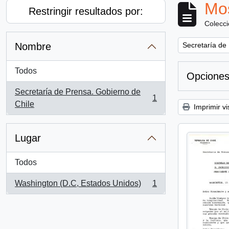
Mos
Restringir resultados por:
Colecc
Remove filter:
Nombre
Secretaría de
Todos
Opciones
Secretaría de Prensa. Gobierno de
1
, 1 resultados
Chile
Imprimir vi
Lugar
Todos
Washington (D.C, Estados Unidos)
1
, 1 resultados