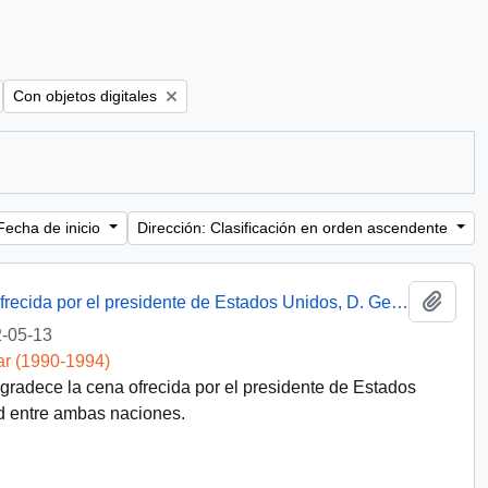
Remove filter:
Con objetos digitales
Fecha de inicio
Dirección: Clasificación en orden ascendente
Añadi
Discurso del presidente Aylwin en cena ofrecida por el presidente de Estados Unidos, D. George Bush
-05-13
ar (1990-1994)
agradece la cena ofrecida por el presidente de Estados
 entre ambas naciones.