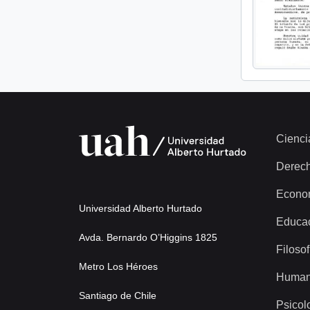
Cienci
Derec
Econo
Universidad Alberto Hurtado
Educa
Avda. Bernardo O’Higgins 1825
Filosof
Metro Los Héroes
Human
Santiago de Chile
Psicol