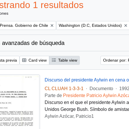
trando 1 resultados
iones
Remove filter:
 Prensa. Gobierno de Chile
Washington (D.C, Estados Unidos)
 avanzadas de búsqueda
sta previa
Card view
Table view
Ordenar por: 
CL CLUAH 1-3-3-1
·
Documento
·
1992
Parte de
Presidente Patricio Aylwin Azóc
Discurso en el que el presidente Aylwin 
Unidos George Bush. Símbolo de amistad
Aylwin Azócar, Patricio1