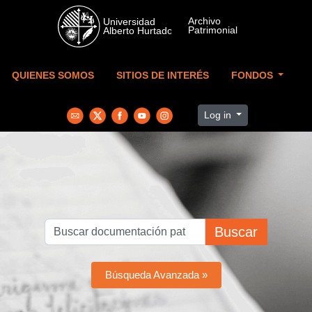
Skip to main content
QUIENES SOMOS
SITIOS DE INTERÉS
FONDOS
Log in
Buscar
Búsqueda Avanzada »