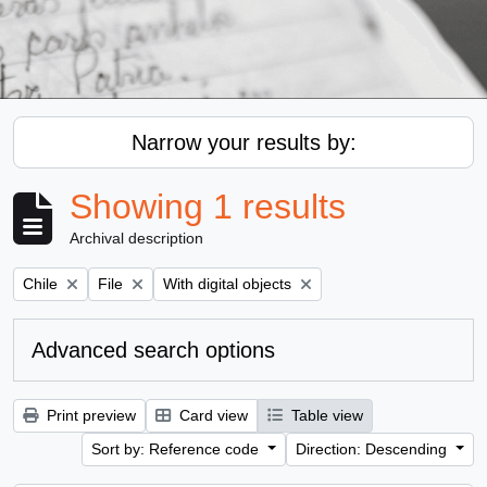
Narrow your results by:
Showing 1 results
Archival description
Remove filter:
Remove filter:
Remove filter:
Chile
File
With digital objects
Advanced search options
Print preview
Card view
Table view
Sort by: Reference code
Direction: Descending