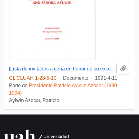
Añadi
[Lista de invitados a cena en honor de su excelencia el Presidente de la República y Señora Aylwin].
CL CLUAH 1-28-5-10
·
Documento
·
1991-4-11
Parte de
Presidente Patricio Aylwin Azócar (1990-
1994)
Aylwin Azocar, Patricio