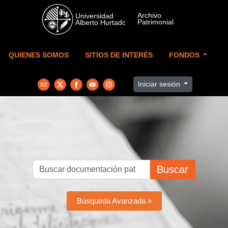
Skip to main content
QUIENES SOMOS
SITIOS DE INTERÉS
FONDOS
Iniciar sesión
Buscar
Búsqueda Avanzada »