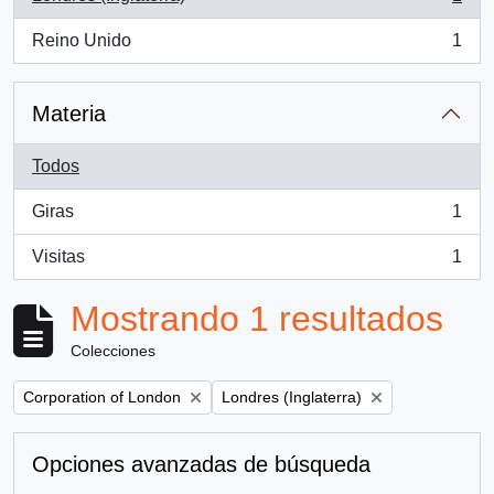
, 1 resultados
Reino Unido
1
, 1 resultados
Materia
Todos
Giras
1
, 1 resultados
Visitas
1
, 1 resultados
Mostrando 1 resultados
Colecciones
Remove filter:
Remove filter:
Corporation of London
Londres (Inglaterra)
Opciones avanzadas de búsqueda