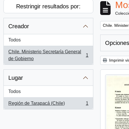
Mos
Restringir resultados por:
Colecc
Remove filter:
Creador
Chile. Ministe
Todos
Opciones
Chile. Ministerio Secretaría General
1
, 1 resultados
de Gobierno
Imprimir vi
Lugar
Todos
Región de Tarapacá (Chile)
1
, 1 resultados