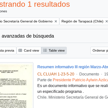
trando 1 resultados
iones
Remove filter:
rio Secretaría General de Gobierno
Región de Tarapacá (Chile)
 avanzadas de búsqueda
sta previa
Card view
Table view
Ordenar p
Resumen informativo III región Marzo-Abr
CL CLUAH 1-23-5-20
·
Documento
·
19
Parte de
Presidente Patricio Aylwin Azóc
Es un documento informativo que se realiz
un especificado programa .
Chile. Ministerio Secretaría General de 