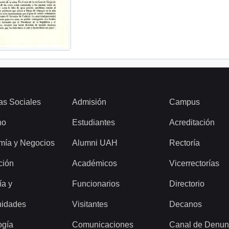
as Sociales
Admisión
Campus
ho
Estudiantes
Acreditación
mía y Negocios
Alumni UAH
Rectoría
ción
Académicos
Vicerrectorías
ía y
Funcionarios
Directorio
idades
Visitantes
Decanos
ogía
Comunicaciones
Canal de Denun