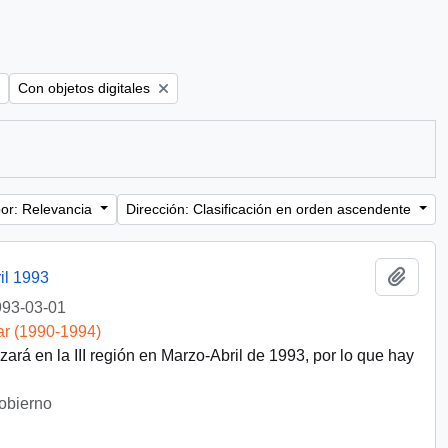
Remove filter:
Con objetos digitales
or: Relevancia
Dirección: Clasificación en orden ascendente
Añadi
il 1993
93-03-01
ar (1990-1994)
ará en la III región en Marzo-Abril de 1993, por lo que hay
Gobierno