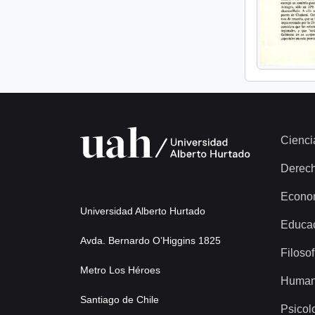
Cienci
Derec
Econo
Universidad Alberto Hurtado
Educa
Avda. Bernardo O’Higgins 1825
Filosof
Metro Los Héroes
Human
Santiago de Chile
Psicol