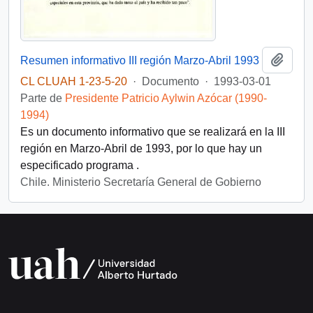
Añadi
Resumen informativo III región Marzo-Abril 1993
CL CLUAH 1-23-5-20
·
Documento
·
1993-03-01
Parte de
Presidente Patricio Aylwin Azócar (1990-
1994)
Es un documento informativo que se realizará en la III
región en Marzo-Abril de 1993, por lo que hay un
especificado programa .
Chile. Ministerio Secretaría General de Gobierno