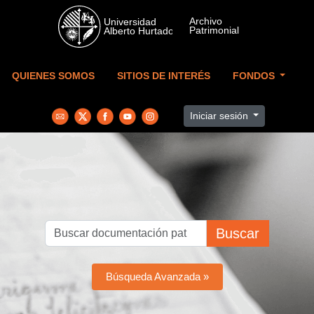
Skip to main content
QUIENES SOMOS
SITIOS DE INTERÉS
FONDOS
Iniciar sesión
Buscar
Búsqueda Avanzada »