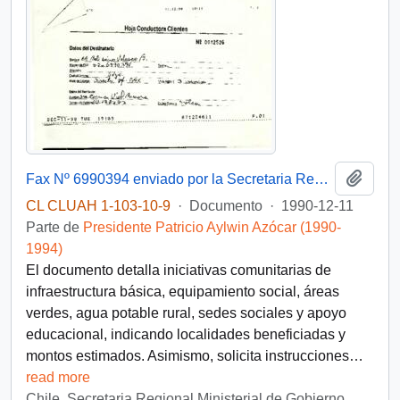
Añadi
Fax Nº 6990394 enviado por la Secretaria Regional Ministerial de Gobierno de la VII Región al Subsecretario del Interior, mediante el cual remite un listado de proyectos sociales de urgencia correspondientes a las provincias de Curicó y Talca
CL CLUAH 1-103-10-9
·
Documento
·
1990-12-11
Parte de
Presidente Patricio Aylwin Azócar (1990-
1994)
El documento detalla iniciativas comunitarias de
infraestructura básica, equipamiento social, áreas
verdes, agua potable rural, sedes sociales y apoyo
educacional, indicando localidades beneficiadas y
montos estimados. Asimismo, solicita instrucciones
…
read more
Chile. Secretaria Regional Ministerial de Gobierno