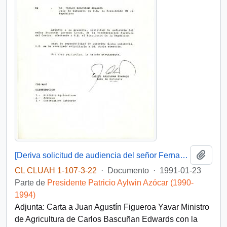
Añadi
[Deriva solicitud de audiencia del señor Fernando Larraín L. de la Confederación Agrícola del Centro, efectuada a S.E. el Presidente de la República]
CL CLUAH 1-107-3-22
·
Documento
·
1991-01-23
Parte de
Presidente Patricio Aylwin Azócar (1990-
1994)
Adjunta: Carta a Juan Agustín Figueroa Yavar Ministro
de Agricultura de Carlos Bascuñan Edwards con la