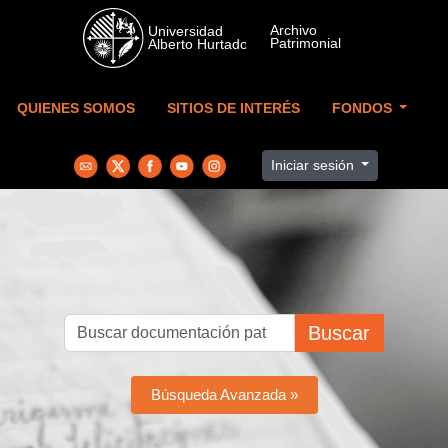
Skip to main content
QUIENES SOMOS
SITIOS DE INTERÉS
FONDOS
Iniciar sesión
Buscar
Búsqueda Avanzada »