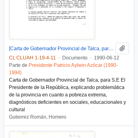
Añadi
[Carta de Gobernador Provincial de Talca, para S.E El Presidente de la República, 12 junio 1990 ]
CL CLUAH 1-19-4-11
·
Documento
·
1990-06-12
Parte de
Presidente Patricio Aylwin Azócar (1990-
1994)
Carta de Gobernador Provincial de Talca, para S.E El
Presidente de la República, explicando problemática
de la provincia en cuanto a pobreza extrema,
diagnósticos deficientes en sociales, educacionales y
cultural
Gutierrez Román, Homero