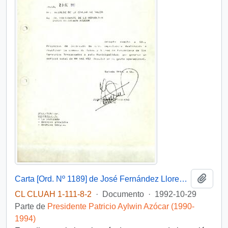
Añadi
Carta [Ord. Nº 1189] de José Fernández Llorens, Alcalde de Talca, a Patricio Aylwin Azócar, Presidente de la República, sobre envío de proyectos de inversión comunal y situación financiera municipal
CL CLUAH 1-111-8-2
·
Documento
·
1992-10-29
Parte de
Presidente Patricio Aylwin Azócar (1990-
1994)