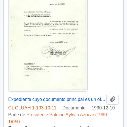
Añadi
Expediente cuyo documento principal es un oficio del Gobernador Provincial de Talca al Subsecretario del Interior, mediante el cual se remite una carpeta con fichas de postulación de proyectos para su financiamiento por el Ministerio del Interior
CL CLUAH 1-103-10-11
·
Documento
·
1990-12-10
Parte de
Presidente Patricio Aylwin Azócar (1990-
1994)