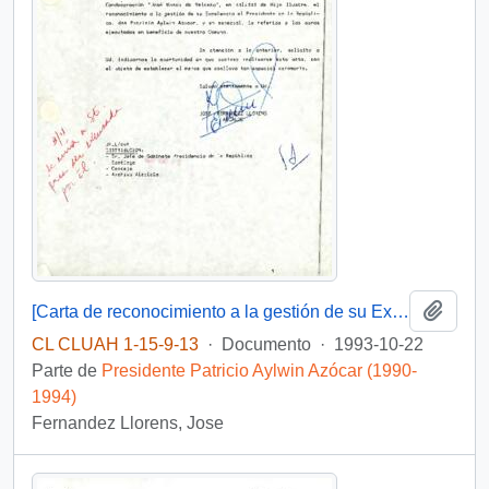
Añadi
[Carta de reconocimiento a la gestión de su Excelencia el Presidente de la República].
CL CLUAH 1-15-9-13
·
Documento
·
1993-10-22
Parte de
Presidente Patricio Aylwin Azócar (1990-
1994)
Fernandez Llorens, Jose