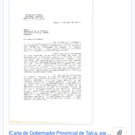
Añadi
[Carta de Gobernador Provincial de Talca, para S.E El Presidente de la República]