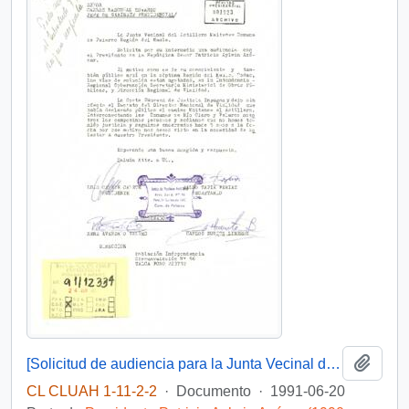
Añadi
[Solicitud de audiencia para la Junta Vecinal del Astillero Maitenes]
CL CLUAH 1-11-2-2
·
Documento
·
1991-06-20