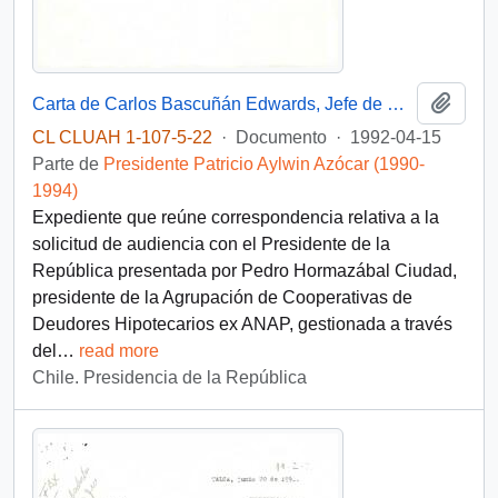
Añadi
Carta de Carlos Bascuñán Edwards, Jefe de Gabinete Presidencial, a Alejandro Foxley Ríoseco, Ministro de Hacienda, sobre solicitud de audiencia de la Agrupación de Cooperativas de Deudores Hipotecarios ex ANAP
CL CLUAH 1-107-5-22
·
Documento
·
1992-04-15
Parte de
Presidente Patricio Aylwin Azócar (1990-
1994)
Expediente que reúne correspondencia relativa a la
solicitud de audiencia con el Presidente de la
República presentada por Pedro Hormazábal Ciudad,
presidente de la Agrupación de Cooperativas de
Deudores Hipotecarios ex ANAP, gestionada a través
del
…
read more
Chile. Presidencia de la República