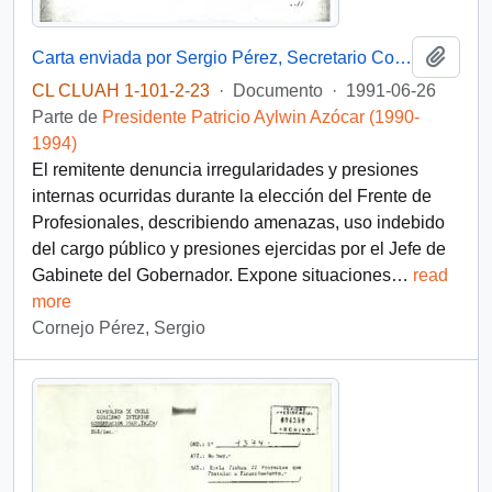
Añadi
Carta enviada por Sergio Pérez, Secretario Comunal del PDC en Talca, dirigida al Presidente Patricio Aylwin
CL CLUAH 1-101-2-23
·
Documento
·
1991-06-26
Parte de
Presidente Patricio Aylwin Azócar (1990-
1994)
El remitente denuncia irregularidades y presiones
internas ocurridas durante la elección del Frente de
Profesionales, describiendo amenazas, uso indebido
del cargo público y presiones ejercidas por el Jefe de
Gabinete del Gobernador. Expone situaciones
…
read
more
Cornejo Pérez, Sergio