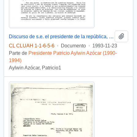
Añadi
Discurso de s.e. el presidente de la república, D. Patricio Aylwin Azócar, en inauguración de "brigada contra incendios forestales y centro de información ambiental" de CONAF
CL CLUAH 1-1-6-5-6
·
Documento
·
1993-11-23
Parte de
Presidente Patricio Aylwin Azócar (1990-
1994)
Aylwin Azócar, Patricio1