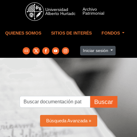
Skip to main content
QUIENES SOMOS
SITIOS DE INTERÉS
FONDOS
Iniciar sesión
Buscar
Búsqueda Avanzada »