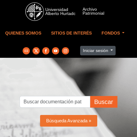
Skip to main content
QUIENES SOMOS
SITIOS DE INTERÉS
FONDOS
Iniciar sesión
Buscar
Búsqueda Avanzada »