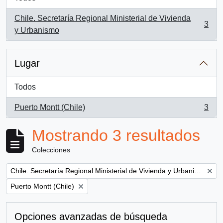
Chile. Secretaría Regional Ministerial de Vivienda
3
, 3 resultados
y Urbanismo
Lugar
Todos
Puerto Montt (Chile)
3
, 3 resultados
Mostrando 3 resultados
Colecciones
Remove filter:
Chile. Secretaría Regional Ministerial de Vivienda y Urbanismo
Remove filter:
Puerto Montt (Chile)
Opciones avanzadas de búsqueda