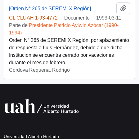
Añadi
[Orden N° 265 de SEREMI X Región]
CL CLUAH 1-93-4772
·
Documento
·
1993-03-11
Parte de
Presidente Patricio Aylwin Azócar (1990-
1994)
Orden N° 265 de SEREMI X Región, por aplazamiento
de respuesta a Luis Hernández, debido a que dicha
Institución se encuentra cerrado por vacaciones
durante el mes de febrero.
Córdova Requena, Rodrigo
Universidad Alberto Hurtado