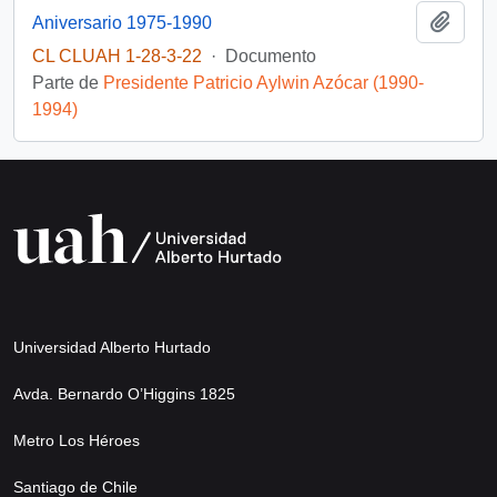
Añadi
Aniversario 1975-1990
CL CLUAH 1-28-3-22
·
Documento
Parte de
Presidente Patricio Aylwin Azócar (1990-
1994)
Universidad Alberto Hurtado
Avda. Bernardo O’Higgins 1825
Metro Los Héroes
Santiago de Chile