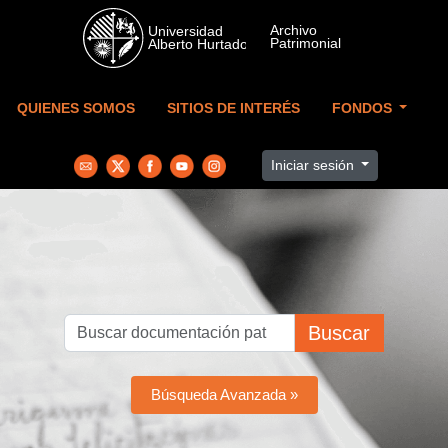
Skip to main content
QUIENES SOMOS
SITIOS DE INTERÉS
FONDOS
Iniciar sesión
Buscar
Búsqueda Avanzada »