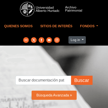
Skip to main content
QUIENES SOMOS
SITIOS DE INTERÉS
FONDOS
Log in
Buscar
Búsqueda Avanzada »