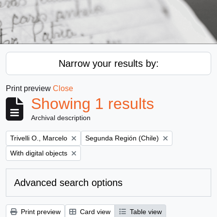
Narrow your results by:
Print preview
Close
Showing 1 results
Archival description
Remove filter:
Remove filter:
Trivelli O., Marcelo
Segunda Región (Chile)
Remove filter:
With digital objects
Advanced search options
Print preview
Card view
Table view