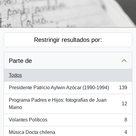
Restringir resultados por:
Parte de
Todos
Presidente Patricio Aylwin Azócar (1990-1994)
139
, 139 resultados
Programa Padres e Hijos: fotografías de Juan
12
, 12 resultados
Maino
Volantes Políticos
8
, 8 resultados
Música Docta chilena
4
, 4 resultados