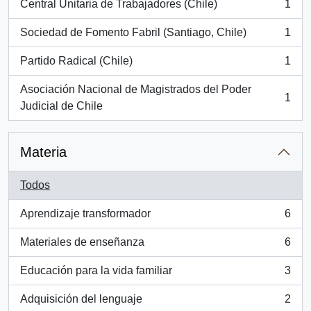
Central Unitaria de Trabajadores (Chile)
1
, 1 resultados
Sociedad de Fomento Fabril (Santiago, Chile)
1
, 1 resultados
Partido Radical (Chile)
1
, 1 resultados
Asociación Nacional de Magistrados del Poder
1
, 1 resultados
Judicial de Chile
Materia
Todos
Aprendizaje transformador
6
, 6 resultados
Materiales de enseñanza
6
, 6 resultados
Educación para la vida familiar
3
, 3 resultados
Adquisición del lenguaje
2
, 2 resultados