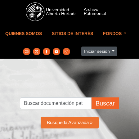
Skip to main content
QUIENES SOMOS
SITIOS DE INTERÉS
FONDOS
Iniciar sesión
Buscar
Búsqueda Avanzada »