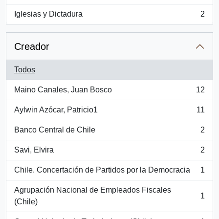
Iglesias y Dictadura
2
, 2 resultados
Creador
Todos
Maino Canales, Juan Bosco
12
, 12 resultados
Aylwin Azócar, Patricio1
11
, 11 resultados
Banco Central de Chile
2
, 2 resultados
Savi, Elvira
2
, 2 resultados
Chile. Concertación de Partidos por la Democracia
1
, 1 resultados
Agrupación Nacional de Empleados Fiscales
1
, 1 resultados
(Chile)