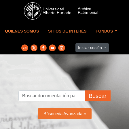
Skip to main content
QUIENES SOMOS
SITIOS DE INTERÉS
FONDOS
Iniciar sesión
Buscar
Búsqueda Avanzada »