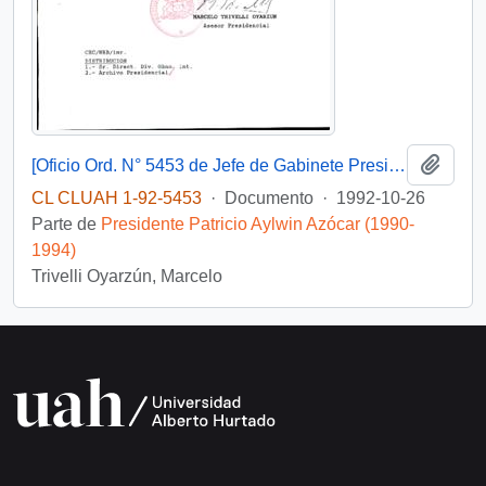
Añadi
[Oficio Ord. N° 5453 de Jefe de Gabinete Presidencial, remite copia de carta]
CL CLUAH 1-92-5453
·
Documento
·
1992-10-26
Parte de
Presidente Patricio Aylwin Azócar (1990-
1994)
Trivelli Oyarzún, Marcelo