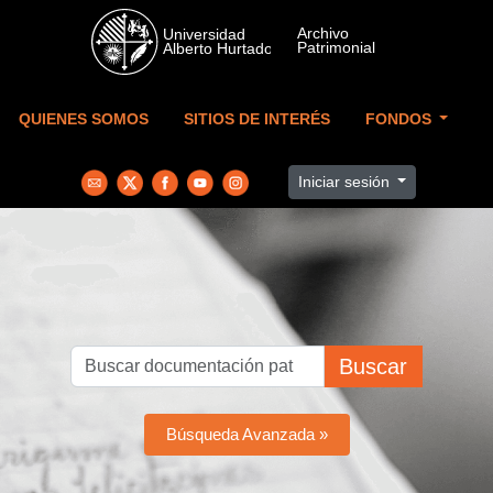
Skip to main content
QUIENES SOMOS
SITIOS DE INTERÉS
FONDOS
Iniciar sesión
Buscar
Búsqueda Avanzada »