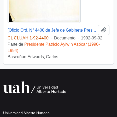
Añadi
[Oficio Ord. N° 4400 de Jefe de Gabinete Presidencial, remite copia de carta]
CL CLUAH 1-92-4400
·
Documento
·
1992-09-02
Parte de
Presidente Patricio Aylwin Azócar (1990-
1994)
Bascuñan Edwards, Carlos
Universidad Alberto Hurtado