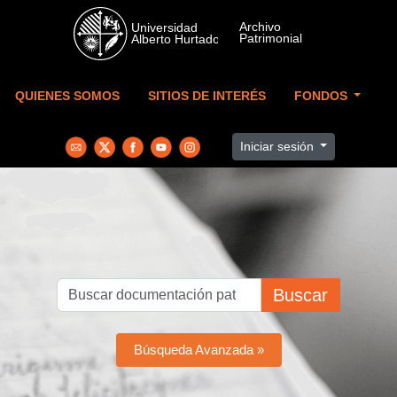
Skip to main content
QUIENES SOMOS
SITIOS DE INTERÉS
FONDOS
Iniciar sesión
Buscar
Búsqueda Avanzada »