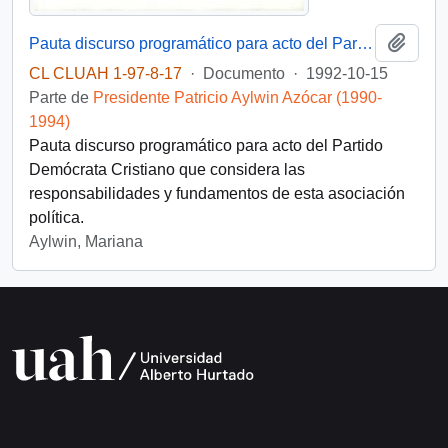
Añadi
Pauta discurso programático para acto del Partido Demócrata Cristiano
CL CLUAH 1-97-8-17
·
Documento
·
1992-10-15
Parte de
Presidente Patricio Aylwin Azócar (1990-
1994)
Pauta discurso programático para acto del Partido
Demócrata Cristiano que considera las
responsabilidades y fundamentos de esta asociación
política.
Aylwin, Mariana