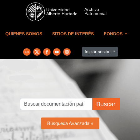
Skip to main content
QUIENES SOMOS
SITIOS DE INTERÉS
FONDOS
Iniciar sesión
Buscar
Búsqueda Avanzada »