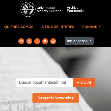
Skip to main content
QUIENES SOMOS
SITIOS DE INTERÉS
FONDOS
Iniciar sesión
Buscar
Búsqueda Avanzada »