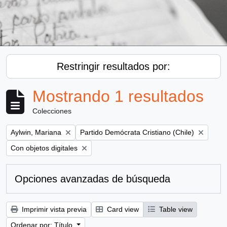
Restringir resultados por:
Mostrando 1 resultados
Colecciones
Remove filter:
Remove filter:
Aylwin, Mariana
Partido Demócrata Cristiano (Chile)
Remove filter:
Con objetos digitales
Opciones avanzadas de búsqueda
Imprimir vista previa
Card view
Table view
Ordenar por: Título