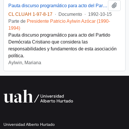
Añadi
Pauta discurso programático para acto del Partido Demócrata Cristiano
CL CLUAH 1-97-8-17
·
Documento
·
1992-10-15
Parte de
Presidente Patricio Aylwin Azócar (1990-
1994)
Pauta discurso programático para acto del Partido
Demócrata Cristiano que considera las
responsabilidades y fundamentos de esta asociación
política.
Aylwin, Mariana
Universidad Alberto Hurtado