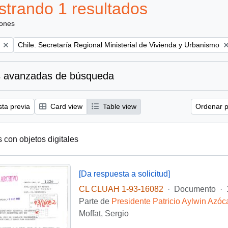
trando 1 resultados
iones
Remove filter:
Chile. Secretaría Regional Ministerial de Vivienda y Urbanismo
 avanzadas de búsqueda
sta previa
Card view
Table view
Ordenar p
s con objetos digitales
[Da respuesta a solicitud]
CL CLUAH 1-93-16082
·
Documento
·
Parte de
Presidente Patricio Aylwin Azóc
Moffat, Sergio