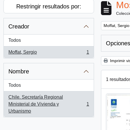
Mos
Restringir resultados por:
Colecc
Remove filter:
Creador
Moffat, Sergio
Todos
Opciones
Moffat, Sergio
1
, 1 resultados
Imprimir vi
Nombre
1 resultado
Todos
Chile. Secretaría Regional
Ministerial de Vivienda y
1
, 1 resultados
Urbanismo