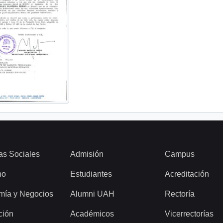
as Sociales
Admisión
Campus
ho
Estudiantes
Acreditación
mía y Negocios
Alumni UAH
Rectoría
ción
Académicos
Vicerrectorías