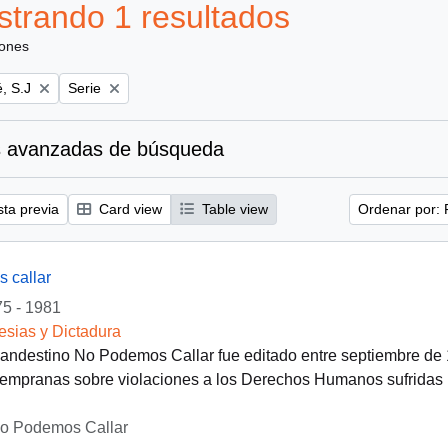
trando 1 resultados
iones
Remove filter:
, S.J
Serie
 avanzadas de búsqueda
sta previa
Card view
Table view
Ordenar por: 
 callar
5 - 1981
lesias y Dictadura
clandestino No Podemos Callar fue editado entre septiembre de
empranas sobre violaciones a los Derechos Humanos sufridas po
No Podemos Callar