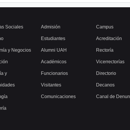
as Sociales
Admisión
Campus
ho
Estudiantes
Acreditación
mía y Negocios
Alumni UAH
Rectoría
ción
Académicos
Vicerrectorías
ía y
Funcionarios
Directorio
idades
Visitantes
Decanos
ogía
Comunicaciones
Canal de Denun
ería