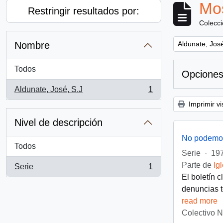
Mos
Restringir resultados por:
Colecc
Remove filter:
Nombre
Aldunate, José
Todos
Opciones
Aldunate, José, S.J
1
, 1 resultados
Imprimir vi
Nivel de descripción
No podemos
Todos
Serie
·
197
Parte de
Ig
Serie
1
, 1 resultados
El boletín 
denuncias t
read more
Colectivo 