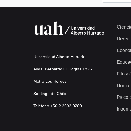
Cienci
Derec
Econo
Universidad Alberto Hurtado
Educa
Avda. Bernardo O’Higgins 1825
Filosof
Metro Los Héroes
Human
Santiago de Chile
Psicol
Teléfono +56 2 2692 0200
Ingeni