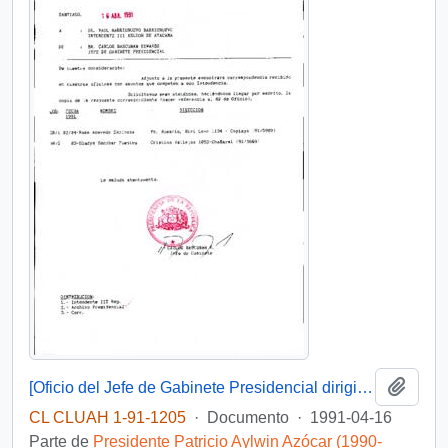
Añadi
[Oficio del Jefe de Gabinete Presidencial dirigido al Intendente de la III Región de Atacama, Sr. Raúl Barrionuevo]
CL CLUAH 1-91-1205
·
Documento
·
1991-04-16
Parte de
Presidente Patricio Aylwin Azócar (1990-