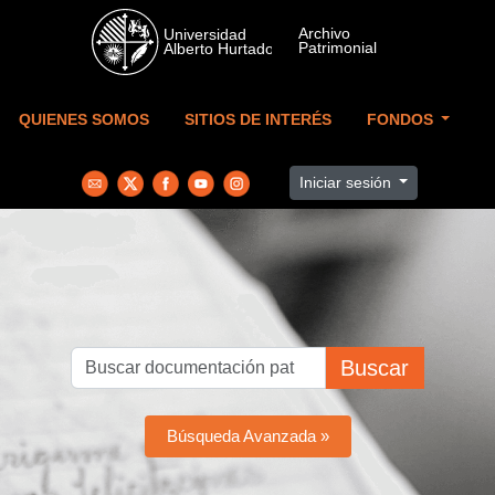
Skip to main content
QUIENES SOMOS
SITIOS DE INTERÉS
FONDOS
Iniciar sesión
Buscar
Búsqueda Avanzada »