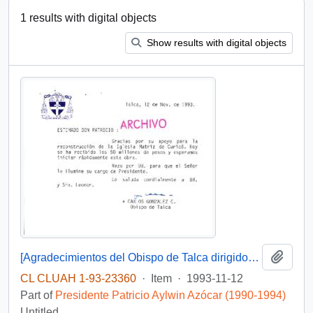
1 results with digital objects
Show results with digital objects
Add t
[Agradecimientos del Obispo de Talca dirigidos al Presidente Patricio Aylwin por el apoyo en la reconstrucción de la Iglesia Matriz de Curicó]
CL CLUAH 1-93-23360
·
Item
·
1993-11-12
Part of
Presidente Patricio Aylwin Azócar (1990-1994)
Untitled