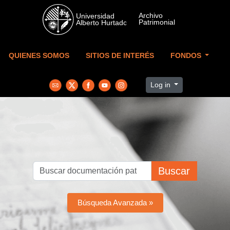
Skip to main content
QUIENES SOMOS
SITIOS DE INTERÉS
FONDOS
Log in
Buscar
Búsqueda Avanzada »