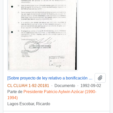
Añadi
[Sobre proyecto de ley relativo a bonificación al personal no docente]
CL CLUAH 1-92-20181
·
Documento
·
1992-09-02
Parte de
Presidente Patricio Aylwin Azócar (1990-
1994)
Lagos Escobar, Ricardo