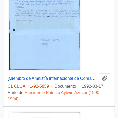
Añadi
[Miembro de Amnistía Internacional de Corea del Sur expresa su preocupación por la situación de Codepu]
CL CLUAH 1-92-5859
·
Documento
·
1992-03-17
Parte de
Presidente Patricio Aylwin Azócar (1990-
1994)