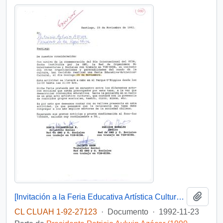
Añadi
[Invitación a la Feria Educativa Artística Cultural, con motivo del Día Internacional del Sida]
CL CLUAH 1-92-27123
·
Documento
·
1992-11-23