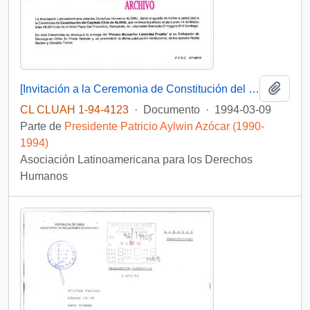
Añadi
[Invitación a la Ceremonia de Constitución del Capitulo Chile de ALDHU]
CL CLUAH 1-94-4123
·
Documento
·
1994-03-09
Parte de
Presidente Patricio Aylwin Azócar (1990-
1994)
Asociación Latinoamericana para los Derechos
Humanos