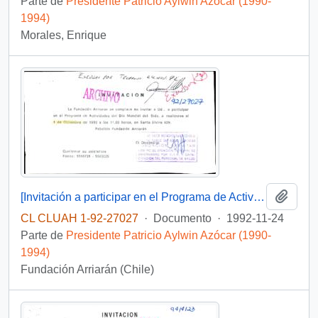
Parte de
Presidente Patricio Aylwin Azócar (1990-
1994)
Morales, Enrique
Añadi
[Invitación a participar en el Programa de Actividades del Día Mundial del Sida]
CL CLUAH 1-92-27027
·
Documento
·
1992-11-24
Parte de
Presidente Patricio Aylwin Azócar (1990-
1994)
Fundación Arriarán (Chile)