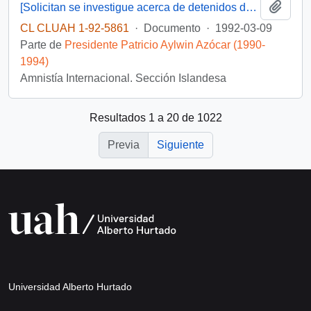
Añadi
[Solicitan se investigue acerca de detenidos desaparecidos mapuches]
CL CLUAH 1-92-5861
·
Documento
·
1992-03-09
Parte de
Presidente Patricio Aylwin Azócar (1990-
1994)
Amnistía Internacional. Sección Islandesa
Resultados 1 a 20 de 1022
Previa
Siguiente
Universidad Alberto Hurtado