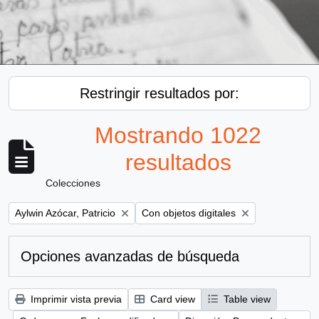
Restringir resultados por:
Mostrando 1022
resultados
Colecciones
Remove filter:
Remove filter:
Aylwin Azócar, Patricio
Con objetos digitales
Opciones avanzadas de búsqueda
Imprimir vista previa
Card view
Table view