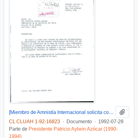
Añadi
[Miembro de Amnistía Internacional solicita conmutar la pena de muerte a condenado]
CL CLUAH 1-92-16823
·
Documento
·
1992-07-28
Parte de
Presidente Patricio Aylwin Azócar (1990-
1994)