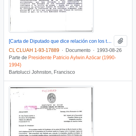
Añadi
[Carta de Diputado que dice relación con los terrenos de playa fiscales ubicados en la Isla Robinson Crusoe]
CL CLUAH 1-93-17889
·
Documento
·
1993-08-26
Parte de
Presidente Patricio Aylwin Azócar (1990-
1994)
Bartolucci Johnston, Francisco