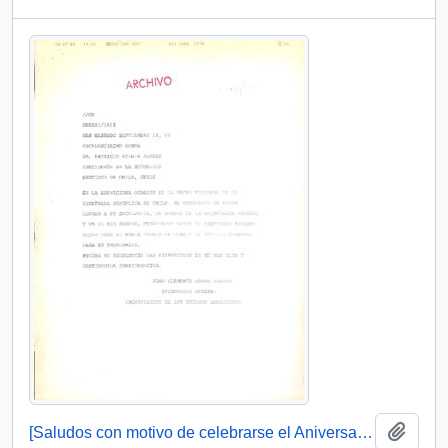
Añadi
[Saludos con motivo de celebrarse el Aniversario de la Independencia Nacional]