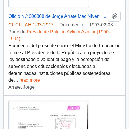
Añadi
Oficio N.º 000308 de Jorge Arrate Mac Niven, Ministro de Educación, para Patricio Aylwin Azócar, Presidente de la República, sobre remisión de proyecto de ley que valida el pago de subvenciones educacionales y modifica normas sobre financiamiento y subvención escolar
CL CLUAH 1-93-2917
·
Documento
·
1993-02-08
Parte de
Presidente Patricio Aylwin Azócar (1990-
1994)
Por medio del presente oficio, el Ministro de Educación
remite al Presidente de la República un proyecto de
ley destinado a validar el pago y la percepción de
subvenciones educacionales efectuadas a
determinadas instituciones públicas sostenedoras
de
…
read more
Arrate, Jorge