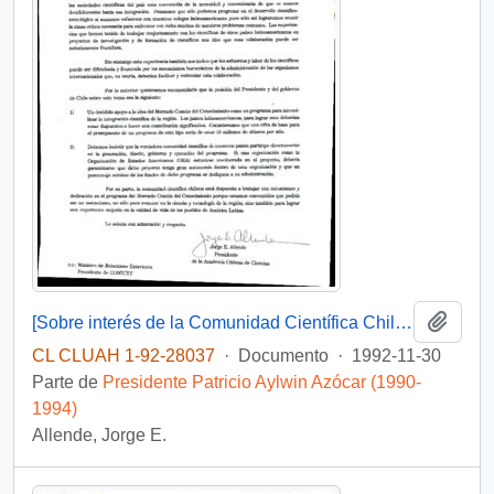
Añadi
[Sobre interés de la Comunidad Científica Chilena en la integración científico tecnológica de América Latina]
CL CLUAH 1-92-28037
·
Documento
·
1992-11-30
Parte de
Presidente Patricio Aylwin Azócar (1990-
1994)
Allende, Jorge E.