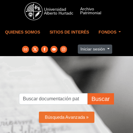
Skip to main content
QUIENES SOMOS
SITIOS DE INTERÉS
FONDOS
Iniciar sesión
Buscar
Búsqueda Avanzada »