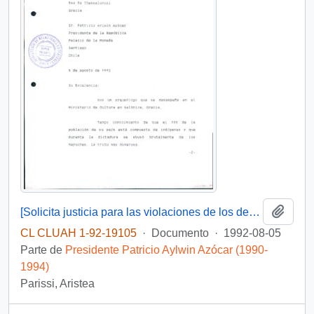
Añadi
[Solicita justicia para las violaciones de los derechos humanos al pueblo mapuche]
CL CLUAH 1-92-19105
·
Documento
·
1992-08-05
Parte de
Presidente Patricio Aylwin Azócar (1990-
1994)
Parissi, Aristea