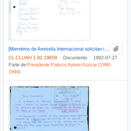
Añadi
[Miembros de Amnistía Internacional solicitan investigar la muerte de un mapuche en 1973]
CL CLUAH 1-92-19659
·
Documento
·
1992-07-27
Parte de
Presidente Patricio Aylwin Azócar (1990-
1994)