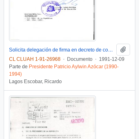
Añadi
Solicita delegación de firma en decreto de comisión de servicio al extranjero, para personal del Mineduc
CL CLUAH 1-91-26968
·
Documento
·
1991-12-09
Parte de
Presidente Patricio Aylwin Azócar (1990-
1994)
Lagos Escobar, Ricardo