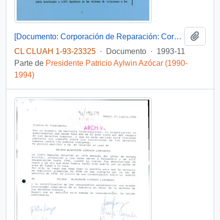
Añadi
[Documento: Corporación de Reparación: Corporación de Promoción de la Democracia - Area Instituciones]
CL CLUAH 1-93-23325
·
Documento
·
1993-11
Parte de
Presidente Patricio Aylwin Azócar (1990-
1994)