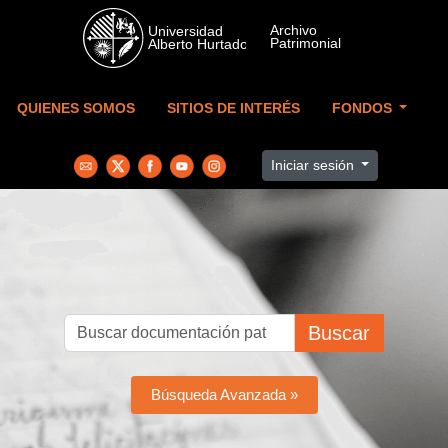
Skip to main content
QUIENES SOMOS
SITIOS DE INTERÉS
FONDOS
Iniciar sesión
Buscar
Búsqueda Avanzada »