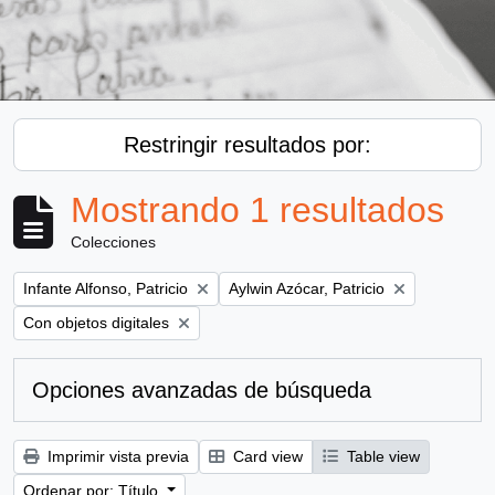
Restringir resultados por:
Mostrando 1 resultados
Colecciones
Remove filter:
Remove filter:
Infante Alfonso, Patricio
Aylwin Azócar, Patricio
Remove filter:
Con objetos digitales
Opciones avanzadas de búsqueda
Imprimir vista previa
Card view
Table view
Ordenar por: Título