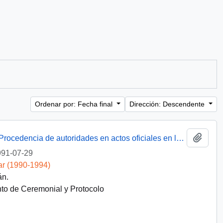
Ordenar por: Fecha final
Dirección: Descendente
Añadi
[Memorandum adjunta documento sobre Procedencia de autoridades en actos oficiales en la capital]
91-07-29
ar (1990-1994)
án.
o de Ceremonial y Protocolo