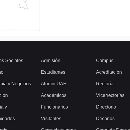
as Sociales
Admisión
Campus
ho
Estudiantes
Acreditación
mía y Negocios
Alumni UAH
Rectoría
ción
Académicos
Vicerrectorías
ía y
Funcionarios
Directorio
idades
Visitantes
Decanos