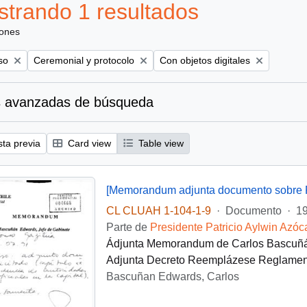
trando 1 resultados
iones
Remove filter:
Remove filter:
so
Ceremonial y protocolo
Con objetos digitales
 avanzadas de búsqueda
sta previa
Card view
Table view
CL CLUAH 1-104-1-9
·
Documento
·
19
Parte de
Presidente Patricio Aylwin Azóc
Ádjunta Memorandum de Carlos Bascuñ
Adjunta Decreto Reemplázese Reglament
Bascuñan Edwards, Carlos