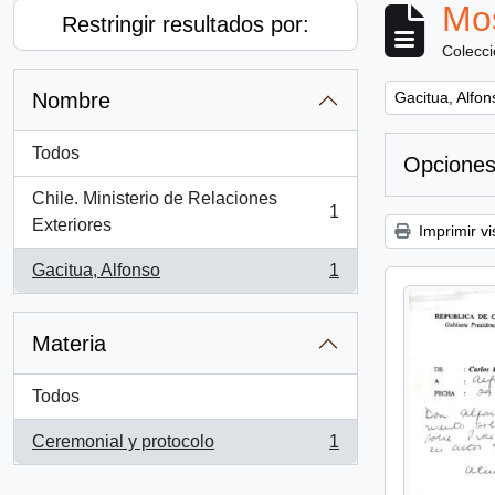
Mos
Restringir resultados por:
Colecc
Remove filter:
Nombre
Gacitua, Alfon
Todos
Opciones
Chile. Ministerio de Relaciones
1
, 1 resultados
Exteriores
Imprimir vi
Gacitua, Alfonso
1
, 1 resultados
Materia
Todos
Ceremonial y protocolo
1
, 1 resultados