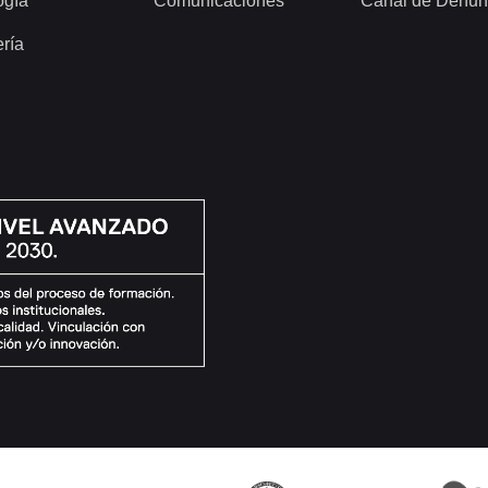
ogía
Comunicaciones
Canal de Denun
ería